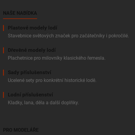
r
t
v
í
NAŠE NABÍDKA
k
y
v
Plastové modely lodí
ý
Stavebnice světových značek pro začátečníky i pokročilé.
p
i
Dřevěné modely lodí
s
u
Plachetnice pro milovníky klasického řemesla.
Sady příslušenství
Ucelené sety pro konkrétní historické lodě.
Lodní příslušenství
Kladky, lana, děla a další doplňky.
PRO MODELÁŘE