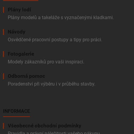
Plány lodí
Plány modelů a takeláže s vyznačenými kladkami.
Návody
Osvědčené pracovní postupy a tipy pro práci.
Fotogalerie
Modely zákazníků pro vaši inspiraci.
Odborná pomoc
Poradenství při výběru i v průběhu stavby.
INFORMACE
Všeobecné obchodní podmínky
Pravidla a právní náležitosti vašeho nákupu.