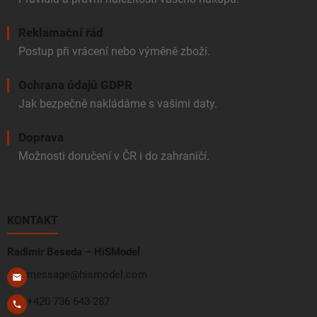
Reklamační řád
Postup při vrácení nebo výměně zboží.
Ochrana údajů GDPR
Jak bezpečně nakládáme s vašimi daty.
Doprava
Možnosti doručení v ČR i do zahraničí.
KONTAKT
Radimír Beseda – HiSModel
message@hismodel.com
+420 736 643 287