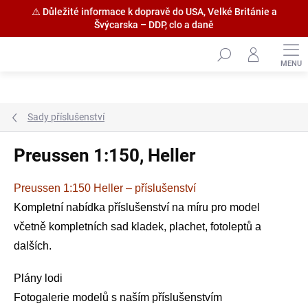
⚠️ Důležité informace k dopravě do USA, Velké Británie a
Švýcarska – DDP, clo a daně
Přejít
na
obsah
Sady příslušenství
Preussen 1:150, Heller
Preussen 1:150 Heller – příslušenství
Kompletní nabídka příslušenství na míru pro model
včetně kompletních sad kladek, plachet, fotoleptů a
dalších.
Plány lodi
Fotogalerie modelů s naším příslušenstvím