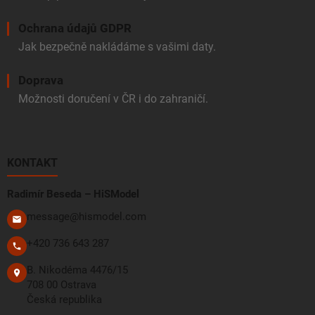
Ochrana údajů GDPR
Jak bezpečně nakládáme s vašimi daty.
Doprava
Možnosti doručení v ČR i do zahraničí.
KONTAKT
Radimír Beseda – HiSModel
message@hismodel.com
+420 736 643 287
B. Nikodéma 4476/15
708 00 Ostrava
Česká republika