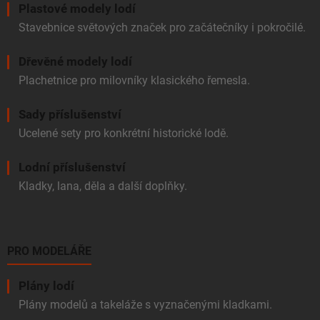
v
Plastové modely lodí
ý
Stavebnice světových značek pro začátečníky i pokročilé.
p
i
Dřevěné modely lodí
s
u
Plachetnice pro milovníky klasického řemesla.
Sady příslušenství
Ucelené sety pro konkrétní historické lodě.
Lodní příslušenství
Kladky, lana, děla a další doplňky.
PRO MODELÁŘE
Plány lodí
Plány modelů a takeláže s vyznačenými kladkami.