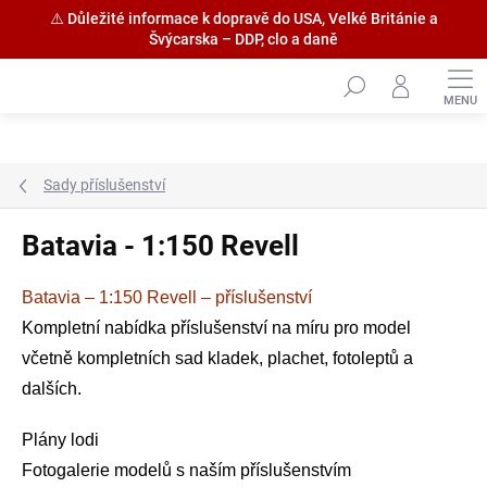
⚠️ Důležité informace k dopravě do USA, Velké Británie a
Švýcarska – DDP, clo a daně
Přejít
na
obsah
Sady příslušenství
Batavia - 1:150 Revell
Batavia – 1:150 Revell – příslušenství
Kompletní nabídka příslušenství na míru pro model
včetně kompletních sad kladek, plachet, fotoleptů a
dalších.
Plány lodi
Fotogalerie modelů s naším příslušenstvím