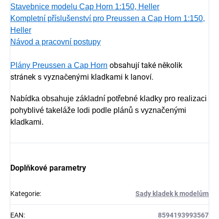
Stavebnice modelu Cap Horn 1:150, Heller
Kompletní příslušenství pro Preussen a Cap Horn 1:150,
Heller
Návod a pracovní postupy
obsahují také několik
Plány Preussen a Cap Horn
stránek s vyznačenými kladkami k lanoví.
Nabídka obsahuje základní potřebné kladky pro realizaci
pohyblivé takeláže lodi podle plánů s vyznačenými
kladkami.
Doplňkové parametry
Kategorie
:
Sady kladek k modelům
EAN
:
8594193993567