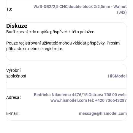
WaB-DB2/2,5 CNC double block 2/2,5mm - Walnut
10
:
(34x)
Diskuze
Buďte první, kdo napíše příspěvek k této položce.
Pouze registrovaní uživatelé mohou vkládat příspěvky. Prosím
přihlaste se
nebo se
registrujte
.
Výrobní
společnost
HiSModel
:
Bedřicha Nikodema 4476/15 Ostrava 708 00 web:
Adresa
:
www.hismodel.com tel: +420 736643287
E-mail
:
message@hismodel.com