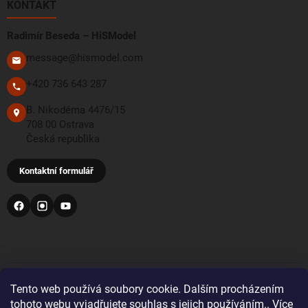
KONTAKT
Radimír Beseda – HiSModel
message@hismodel.com
+420 736 643 287
B. Nikodéma 4476/15
708 00 Ostrava
Česká republika
Kontaktní formulář
PŘIJÍMÁME TYTO PLATEBNÍ METODY
Tento web používá soubory cookie. Dalším procházením
tohoto webu vyjadřujete souhlas s jejich používáním.. Více