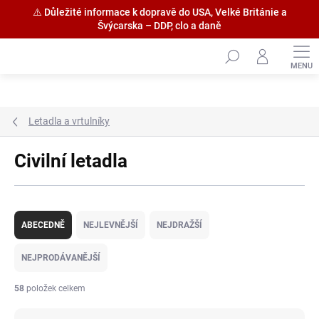
⚠️ Důležité informace k dopravě do USA, Velké Británie a
Švýcarska – DDP, clo a daně
Přejít
na
obsah
Letadla a vrtulníky
Civilní letadla
Ř
a
ABECEDNĚ
NEJLEVNĚJŠÍ
NEJDRAŽŠÍ
z
e
NEJPRODÁVANĚJŠÍ
n
í
58
položek celkem
p
r