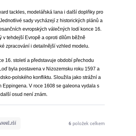
ard tackles, modelářská lana i další doplňky pro
 Jednotlivé sady vycházejí z historických plánů a
esančních evropských válečných lodí konce 16.
ný v tehdejší Evropě a oproti dílům běžně
ké zpracování i detailnější vzhled modelu.
 16. století a představuje období přechodu
Loď byla postavena v Nizozemsku roku 1597 a
ko-polského konfliktu. Sloužila jako strážní a
on Eppingena. V roce 1608 se galeona vydala s
 další osud není znám.
6
položek celkem
VANĚJŠÍ