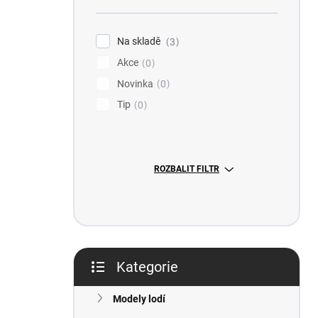
n
n
í
Na skladě
3
p
Akce
0
a
n
Novinka
0
e
Tip
0
l
ROZBALIT FILTR
Kategorie
Přeskočit
kategorie
Modely lodí