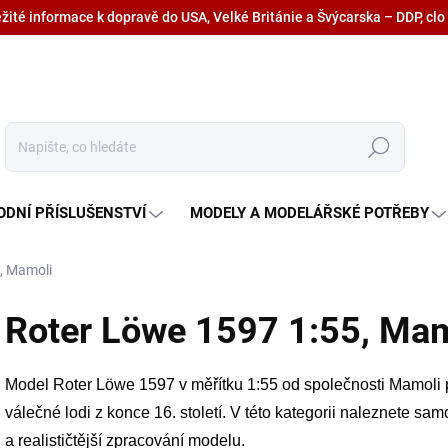
ežité informace k dopravě do USA, Velké Británie a Švýcarska – DDP, clo
Hledat
ODNÍ PŘÍSLUŠENSTVÍ
MODELY A MODELÁŘSKÉ POTŘEBY
, Mamoli
Roter Löwe 1597 1:55, Mam
Model Roter Löwe 1597 v měřítku 1:55 od společnosti
Mamoli
válečné lodi z konce 16. století. V této kategorii naleznete sam
a realističtější zpracování modelu.