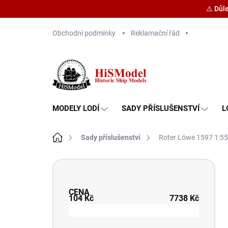
⚠️ Důl
Přejít
Obchodní podmínky
Reklamační řád
na
obsah
MODELY LODÍ
SADY PŘÍSLUŠENSTVÍ
L
Domů
Sady příslušenství
Roter Löwe 1597 1:55
P
o
s
CENA
t
104
Kč
7738
Kč
r
a