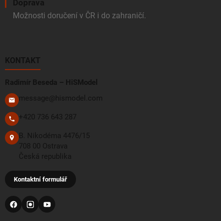
Doprava
Možnosti doručení v ČR i do zahraničí.
KONTAKT
Radimír Beseda – HiSModel
message@hismodel.com
+420 736 643 287
B. Nikodéma 4476/15
708 00 Ostrava
Česká republika
Kontaktní formulář