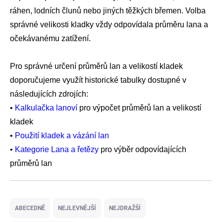
ráhen, lodních člunů nebo jiných těžkých břemen. Volba
správné velikosti kladky vždy odpovídala průměru lana a
očekávanému zatížení.
Pro správné určení průměrů lan a velikostí kladek
doporučujeme využít historické tabulky dostupné v
následujících zdrojích:
•
Kalkulačka lanoví
pro výpočet průměrů lan a velikostí
kladek
•
Použití kladek a vázání lan
•
Kategorie Lana a řetězy
pro výběr odpovídajících
průměrů lan
Ř
a
ABECEDNĚ
NEJLEVNĚJŠÍ
NEJDRAŽŠÍ
z