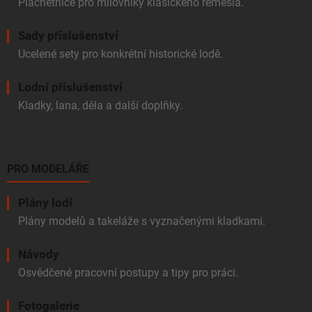
Plachetnice pro milovníky klasického řemesla.
Sady příslušenství
Ucelené sety pro konkrétní historické lodě.
Lodní příslušenství
Kladky, lana, děla a další doplňky.
PRO MODELÁŘE
Plány lodí
Plány modelů a takeláže s vyznačenými kladkami.
Návody
Osvědčené pracovní postupy a tipy pro práci.
Fotogalerie