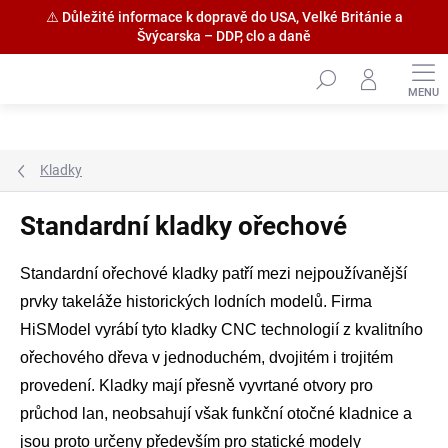
⚠️ Důležité informace k dopravě do USA, Velké Británie a
Švýcarska – DDP, clo a daně
Přejít
na
obsah
Kladky
Standardní kladky ořechové
Standardní ořechové kladky patří mezi nejpoužívanější
prvky takeláže historických lodních modelů. Firma
HiSModel vyrábí tyto kladky CNC technologií z kvalitního
ořechového dřeva v jednoduchém, dvojitém i trojitém
provedení. Kladky mají přesně vyvrtané otvory pro
průchod lan, neobsahují však funkční otočné kladnice a
jsou proto určeny především pro statické modely