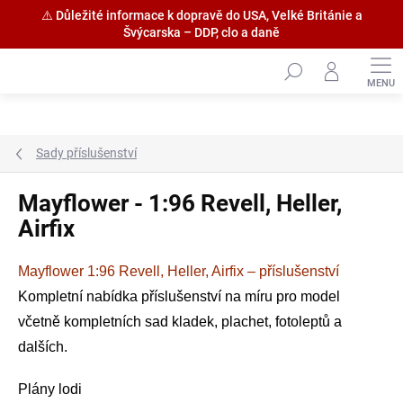
⚠️ Důležité informace k dopravě do USA, Velké Británie a
Švýcarska – DDP, clo a daně
Přejít
na
obsah
Sady příslušenství
Mayflower - 1:96 Revell, Heller,
Airfix
Mayflower 1:96 Revell, Heller, Airfix – příslušenství
Kompletní nabídka příslušenství na míru pro model
včetně kompletních sad kladek, plachet, fotoleptů a
dalších.
Plány lodi