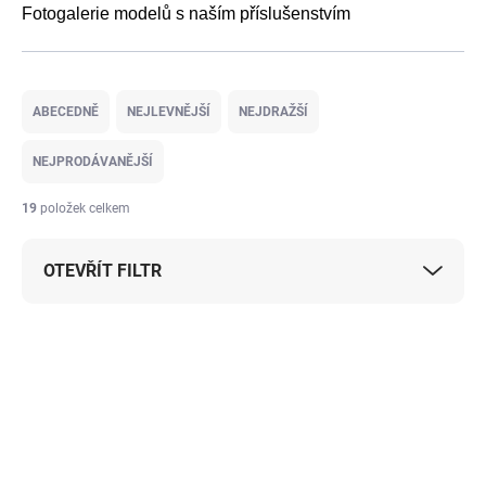
Fotogalerie modelů s naším příslušenstvím
Ř
a
ABECEDNĚ
NEJLEVNĚJŠÍ
NEJDRAŽŠÍ
z
e
NEJPRODÁVANĚJŠÍ
n
í
19
položek celkem
p
r
OTEVŘÍT FILTR
o
d
u
V
k
ý
PROMO KÓD K
t
NÁKUPU
p
ů
i
s
p
r