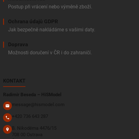
Postup při vrácení nebo výměně zboží.
Ochrana údajů GDPR
Jak bezpečně nakládáme s vašimi daty.
Doprava
Možnosti doručení v ČR i do zahraničí.
KONTAKT
Radimír Beseda – HiSModel
message@hismodel.com
+420 736 643 287
B. Nikodéma 4476/15
708 00 Ostrava