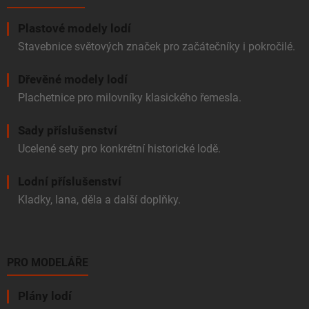
k
y
v
Plastové modely lodí
ý
Stavebnice světových značek pro začátečníky i pokročilé.
p
i
Dřevěné modely lodí
s
u
Plachetnice pro milovníky klasického řemesla.
Sady příslušenství
Ucelené sety pro konkrétní historické lodě.
Lodní příslušenství
Kladky, lana, děla a další doplňky.
PRO MODELÁŘE
Plány lodí