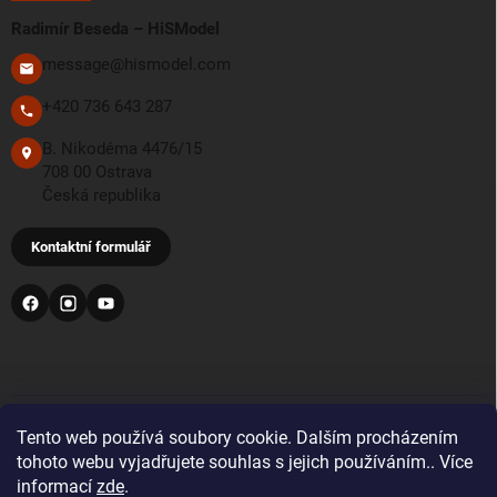
Radimír Beseda – HiSModel
message@hismodel.com
+420 736 643 287
B. Nikodéma 4476/15
708 00 Ostrava
Česká republika
Kontaktní formulář
PŘIJÍMÁME TYTO PLATEBNÍ METODY
Tento web používá soubory cookie. Dalším procházením
tohoto webu vyjadřujete souhlas s jejich používáním.. Více
informací
zde
.