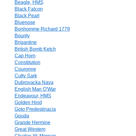
Beagle, HMS
Black Falcon
Black Pearl
Bluenose
Bonhomme Richard 1779
Bounty
Brigantine
British Bomb Ketch
Cap Horn
Constitution
Couronne
Cutty Sark
Dubrovacka Nava
English Man O'War
Endeavour, HMS
Golden Hind
Goto Predestinacia
Gouda
Grande Hermine
Great Western
Charles W. Morgan