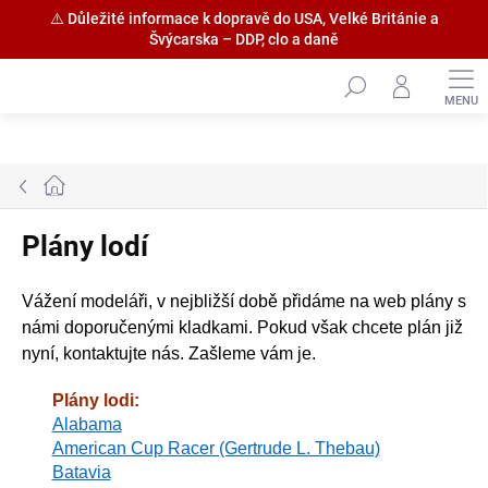
⚠️ Důležité informace k dopravě do USA, Velké Británie a
Švýcarska – DDP, clo a daně
Přejít
na
obsah
Domů
Plány lodí
Vážení modeláři, v nejbližší době přidáme na web plány s
námi doporučenými kladkami. Pokud však chcete plán již
nyní, kontaktujte nás. Zašleme vám je.
Plány lodi:
Alabama
American Cup Racer (Gertrude L. Thebau)
Batavia