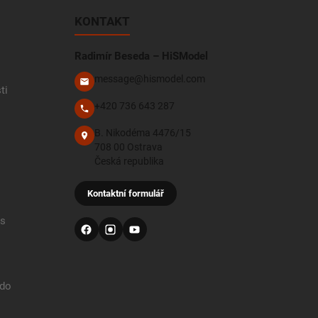
KONTAKT
Radimír Beseda – HiSModel
message@hismodel.com
ti
+420 736 643 287
B. Nikodéma 4476/15
708 00 Ostrava
Česká republika
Kontaktní formulář
 s
 do