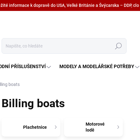
ežité informace k dopravě do USA, Velké Británie a Švýcarska – DDP, clo
Hledat
ODNÍ PŘÍSLUŠENSTVÍ
MODELY A MODELÁŘSKÉ POTŘEBY
lling boats
Billing boats
Motorové
Plachetnice
lodě