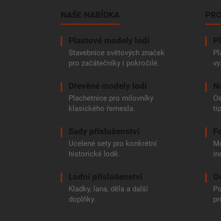
p
a
NAŠE NABÍDKA
PRO
t
í
Plastové modely lodí
Pl
Stavebnice světových značek
Pl
pro začátečníky i pokročilé.
vy
Dřevěné modely lodí
N
Plachetnice pro milovníky
Os
klasického řemesla.
ti
Sady příslušenství
Fo
Ucelené sety pro konkrétní
Mo
historické lodě.
in
Lodní příslušenství
O
Kladky, lana, děla a další
Po
doplňky.
pr