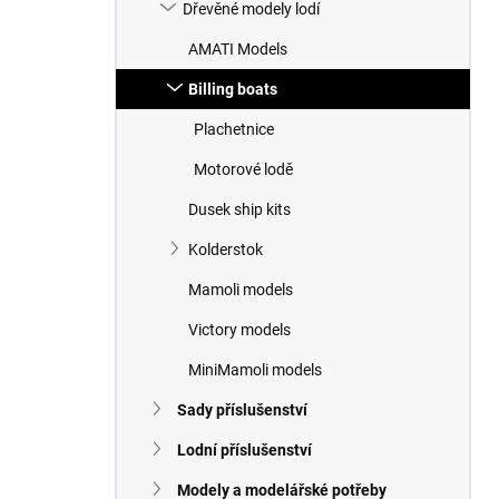
n
Dřevěné modely lodí
n
AMATI Models
í
p
Billing boats
a
n
Plachetnice
e
Motorové lodě
l
Dusek ship kits
Kolderstok
Mamoli models
Victory models
MiniMamoli models
Sady příslušenství
Lodní příslušenství
Modely a modelářské potřeby