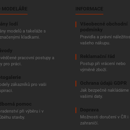
 MODELÁŘE
INFORMACE
ány lodí
Všeobecné obchodní
podmínky
ány modelů a takeláže s
Pravidla a právní náležitos
značenými kladkami.
vašeho nákupu.
ávody
Reklamační řád
vědčené pracovní postupy a
Postup při vrácení nebo
py pro práci.
výměně zboží.
togalerie
Ochrana údajů GDPR
dely zákazníků pro vaši
Jak bezpečně nakládáme
spiraci.
vašimi daty.
dborná pomoc
Doprava
radenství při výběru i v
Možnosti doručení v ČR i
ůběhu stavby.
zahraničí.