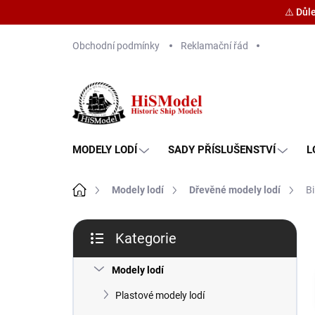
⚠️ Důl
Přejít
Obchodní podmínky
Reklamační řád
na
obsah
MODELY LODÍ
SADY PŘÍSLUŠENSTVÍ
L
Domů
Modely lodí
Dřevěné modely lodí
Bi
P
Kategorie
o
Přeskočit
s
kategorie
t
Modely lodí
r
Plastové modely lodí
a