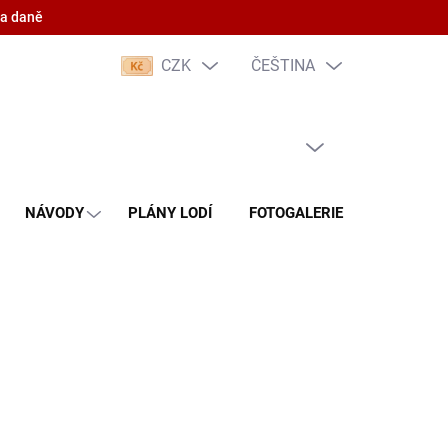
 a daně
CZK
ČEŠTINA
PRÁZDNÝ KOŠÍK
NÁKUPNÍ
KOŠÍK
NÁVODY
PLÁNY LODÍ
FOTOGALERIE
KONTAKT