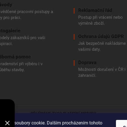
ávody
Reklamační řád
vědčené pracovní postupy a
Postup při vrácení nebo
py pro práci.
výměně zboží.
togalerie
Ochrana údajů GDPR
dely zákazníků pro vaši
Jak bezpečně nakládáme
spiraci.
vašimi daty.
dborná pomoc
Doprava
radenství při výběru i v
Možnosti doručení v ČR i
ůběhu stavby.
zahraničí.
e
PŘIJÍMÁME TYTO PLATEBNÍ METODY
oužívá soubory cookie. Dalším procházením tohoto
Bankovní přev