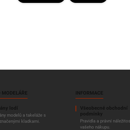
 MODELÁŘE
INFORMACE
ány lodí
Všeobecné obchodní
podmínky
ány modelů a takeláže s
Pravidla a právní náležitos
značenými kladkami.
vašeho nákupu.