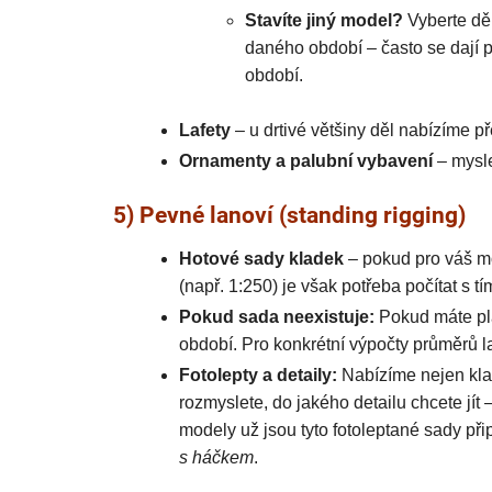
Stavíte jiný model?
Vyberte děl
daného období – často se dají po
období.
Lafety
– u drtivé většiny děl nabízíme př
Ornamenty a palubní vybavení
– mysle
5) Pevné lanoví (standing rigging)
Hotové sady kladek
– pokud pro váš mo
(např. 1:250) je však potřeba počítat s t
Pokud sada neexistuje:
Pokud máte plán
období. Pro konkrétní výpočty průměrů la
Fotolepty a detaily:
Nabízíme nejen kla
rozmyslete, do jakého detailu chcete jít 
modely už jsou tyto fotoleptané sady při
s háčkem
.