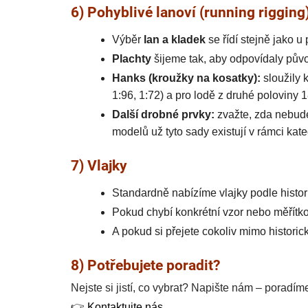
6) Pohyblivé lanoví (running rigging
Výběr
lan a kladek
se řídí stejně jako u
Plachty
šijeme tak, aby odpovídaly půvo
Hanks (kroužky na kosatky):
sloužily 
1:96, 1:72) a pro lodě z druhé poloviny 18
Další drobné prvky:
zvažte, zda nebude
modelů už tyto sady existují v rámci kate
7) Vlajky
Standardně nabízíme vlajky podle histor
Pokud chybí konkrétní vzor nebo měřítko
A pokud si přejete cokoliv mimo histori
8) Potřebujete poradit?
Nejste si jistí, co vybrat? Napište nám – poradí
👉
Kontaktujte nás