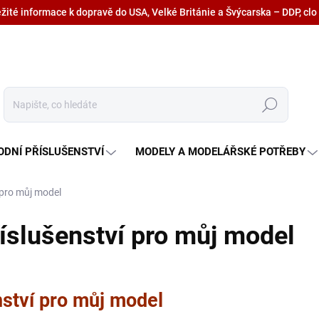
ežité informace k dopravě do USA, Velké Británie a Švýcarska – DDP, clo
Hledat
ODNÍ PŘÍSLUŠENSTVÍ
MODELY A MODELÁŘSKÉ POTŘEBY
 pro můj model
říslušenství pro můj model
nství pro můj model