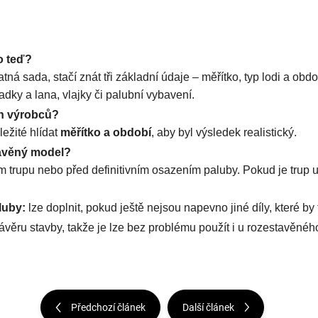
o teď?
á sada, stačí znát tři základní údaje – měřítko, typ lodi a obdo
adky a lana, vlajky či palubní vybavení.
h výrobců?
ežité hlídat
měřítko a období
, aby byl výsledek realistický.
tavěný model?
trupu nebo před definitivním osazením paluby. Pokud je trup už
luby:
lze doplnit, pokud ještě nejsou napevno jiné díly, které by 
závěru stavby, takže je lze bez problému použít i u rozestavěné
Předchozí článek
Další článek