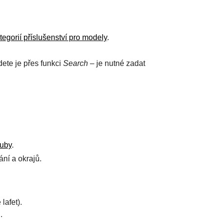
tegorií příslušenství pro modely
.
ete je přes funkci
Search
– je nutné zadat
luby
.
ní a okrajů.
lafet).
.