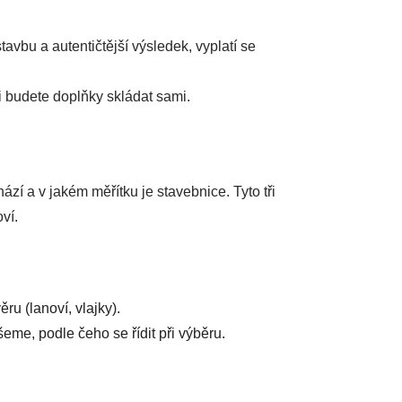
avbu a autentičtější výsledek, vyplatí se
i budete doplňky skládat sami.
ází a v jakém měřítku je stavebnice. Tyto tři
ví.
ru (lanoví, vlajky).
eme, podle čeho se řídit při výběru.