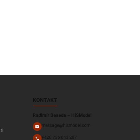
KONTAKT
Radimír Beseda – HiSModel
message@hismodel.com
ti
+420 736 643 287