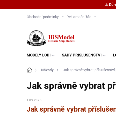
⚠️ Důl
Přejít
Obchodní podmínky
Reklamační řád
na
obsah
MODELY LODÍ
SADY PŘÍSLUŠENSTVÍ
L
Domů
Návody
Jak správně vybrat příslušenství
Jak správně vybrat p
1.09.2025
Jak správně vybrat přísluše