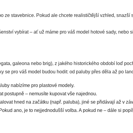
e stavebnice. Pokud ale chcete realističtější vzhled, snazší st
enství vybírat – ať už máme pro váš model hotové sady, nebo s
fregata, galeona nebo brig), z jakého historického období loď poch
ňky se pro váš model budou hodit: od paluby přes děla až po lano
luby nabízíme pro plastové modely.
vat postupně – nemusíte kupovat vše najednou.
alovat hned na začátku (např. paluba), jiné se přidávají až v závě
okud ano, je to nejjednodušší volba. A pokud ne – dále si popíš