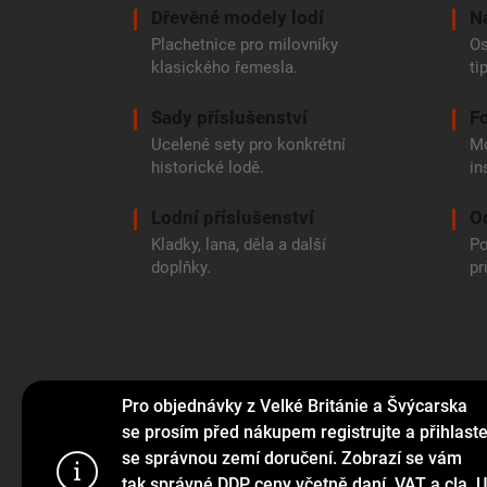
Dřevěné modely lodí
N
Plachetnice pro milovníky
Os
klasického řemesla.
ti
Sady příslušenství
Fo
Ucelené sety pro konkrétní
Mo
historické lodě.
in
Lodní příslušenství
O
Kladky, lana, děla a další
Po
doplňky.
pr
Pro objednávky z Velké Británie a Švýcarska
se prosím před nákupem registrujte a přihlast
se správnou zemí doručení. Zobrazí se vám
Tento web p
tak správné DDP ceny včetně daní, VAT a cla. U