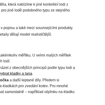
la, která nabízíme k jiné konkrétní lodi z
 i pro jiné lodě podobného typu ze stejného
 v popisu a také mezi souvisejícími produkty.
aily dělají model realističtější.
 jakémkoliv měřítku. U velmi malých měřítek
h lodí.
házet z obecnějších principů podle typu lodi a
vybrat kladky a lana
.
 očka
a další leptané díly. Předem si
na kladkách pro zvedání kotev
. Pro mnohé
dnat samostatně – například
objímku na kladku