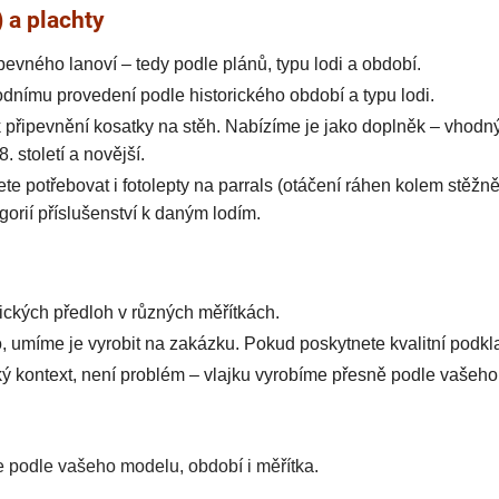
) a plachty
 pevného lanoví – tedy podle plánů, typu lodi a období.
dnímu provedení podle historického období a typu lodi.
k připevnění kosatky na stěh. Nabízíme je jako doplněk – vhodný
. století a novější.
te potřebovat i fotolepty na parrals (otáčení ráhen kolem stěžn
gorií příslušenství k daným lodím.
ických předloh v různých měřítkách.
, umíme je vyrobit na zakázku. Pokud poskytnete kvalitní podkla
cký kontext, není problém – vlajku vyrobíme přesně podle vašeho
me podle vašeho modelu, období i měřítka.