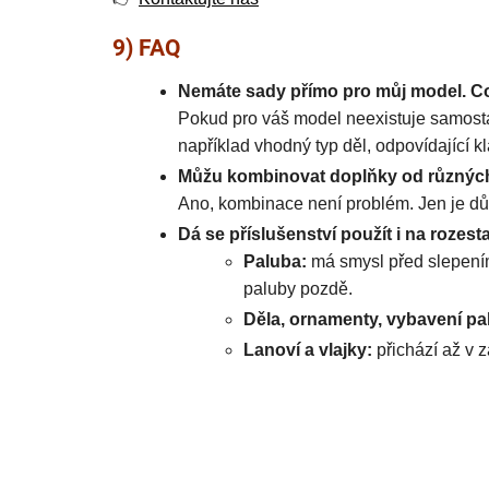
9) FAQ
Nemáte sady přímo pro můj model. C
Pokud pro váš model neexistuje samostatn
například vhodný typ děl, odpovídající kl
Můžu kombinovat doplňky od různýc
Ano, kombinace není problém. Jen je důl
Dá se příslušenství použít i na rozes
Paluba:
má smysl před slepením 
paluby pozdě.
Děla, ornamenty, vybavení pa
Lanoví a vlajky:
přichází až v 