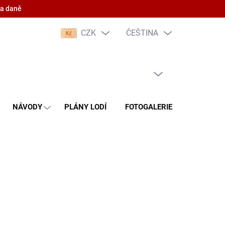
 a daně
CZK
ČEŠTINA
PRÁZDNÝ KOŠÍK
NÁKUPNÍ
KOŠÍK
NÁVODY
PLÁNY LODÍ
FOTOGALERIE
KONTAKT