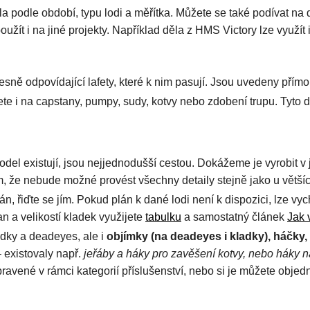
a podle období, typu lodi a měřítka. Můžete se také podívat na dě
užít i na jiné projekty. Například děla z HMS Victory lze využít
esně odpovídající lafety, které k nim pasují. Jsou uvedeny přímo
te i na capstany, pumpy, sudy, kotvy nebo zdobení trupu. Tyto det
del existují, jsou nejjednodušší cestou. Dokážeme je vyrobit v
ím, že nebude možné provést všechny detaily stejně jako u většíc
, řiďte se jím. Pokud plán k dané lodi není k dispozici, lze vyc
n a velikostí kladek využijete
tabulku
a samostatný článek
Jak 
dky a deadeyes, ale i
objímky (na deadeyes i kladky), háčky,
– existovaly např.
jeřáby a háky pro zavěšení kotvy, nebo háky 
pravené v rámci kategorií příslušenství, nebo si je můžete obje