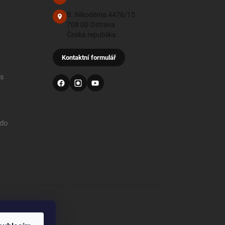
B. Nikodéma 4476/15
708 00 Ostrava
Česká republika
Kontaktní formulář
 s
 do
od