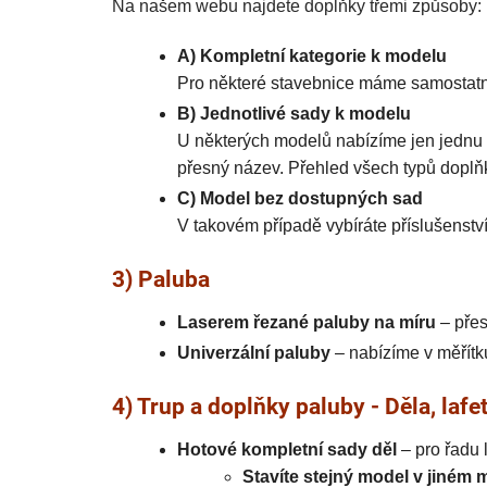
Na našem webu najdete doplňky třemi způsoby:
A) Kompletní kategorie k modelu
Pro některé stavebnice máme samostatno
B) Jednotlivé sady k modelu
U některých modelů nabízíme jen jednu n
přesný název. Přehled všech typů doplň
C) Model bez dostupných sad
V takovém případě vybíráte příslušenstv
3) Paluba
Laserem řezané paluby na míru
– přes
Univerzální paluby
– nabízíme v měřítku
4) Trup a doplňky paluby - Děla, laf
Hotové kompletní sady děl
– pro řadu 
Stavíte stejný model v jiném 