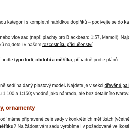
u kategorii s kompletní nabídkou doplňků – podívejte se do
ka
ebo více sad (např. plachty pro Blackbeard 1:57, Mamoli). Najd
ků najdete i v našem
rozcestníku příslušenství
.
í podle
typu lodi, období a měřítka
, případně podle plánů.
ně sedí na daný plastový model. Najdete je v sekci
dřevěné pa
 1:100 a 1:150; vhodné jako náhrada, ale bez detailního tvarová
ety, ornamenty
lodí máme připravené celé sady v konkrétních měřítkách (včetně 
měřítku?
Na žádost vám sadu vyrobíme i v požadované velikosti