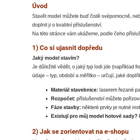
Úvod
Stavět model můžete buď čistě svépomocně, nebo z
doplnit ji o kvalitní příslušenství.
Na této stránce vám ukážeme, podle čeho přísluš
1) Co si ujasnit dopředu
Jaký model stavím?
Je důležité vědět, o jaký typ lodi jde (například 
údaje – typ, období a měřítko – určují, jaké dopl
Materiál stavebnice:
laserem řezané pa
Rozpočet:
příslušenství můžete pořizo
Fáze stavby:
některé prvky je nutné inst
Existují pro můj model hotové sady?
P
2) Jak se zorientovat na e-shopu