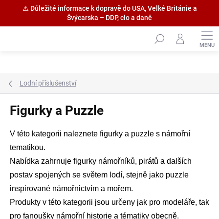
⚠️ Důležité informace k dopravě do USA, Velké Británie a
Švýcarska – DDP, clo a daně
Přejít
na
obsah
Lodní příslušenství
Figurky a Puzzle
V této kategorii naleznete figurky a puzzle s námořní
tematikou.
Nabídka zahrnuje figurky námořníků, pirátů a dalších
postav spojených se světem lodí, stejně jako puzzle
inspirované námořnictvím a mořem.
Produkty v této kategorii jsou určeny jak pro modeláře, tak
pro fanoušky námořní historie a tématiky obecně.