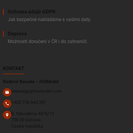
Ochrana údajů GDPR
Jak bezpečně nakládáme s vašimi daty.
Doprava
Možnosti doručení v ČR i do zahraničí.
KONTAKT
Radimír Beseda – HiSModel
message@hismodel.com
+420 736 643 287
B. Nikodéma 4476/15
708 00 Ostrava
Česká republika