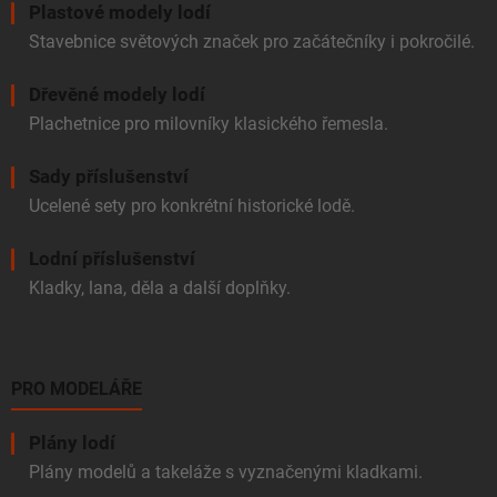
v
Plastové modely lodí
ý
Stavebnice světových značek pro začátečníky i pokročilé.
p
i
Dřevěné modely lodí
s
u
Plachetnice pro milovníky klasického řemesla.
Sady příslušenství
Ucelené sety pro konkrétní historické lodě.
Lodní příslušenství
Kladky, lana, děla a další doplňky.
PRO MODELÁŘE
Plány lodí
Plány modelů a takeláže s vyznačenými kladkami.