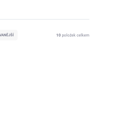
10
položek celkem
VANĚJŠÍ
F003
F624
KLADEM
SKLADEM
(7 KS)
(2 KS)