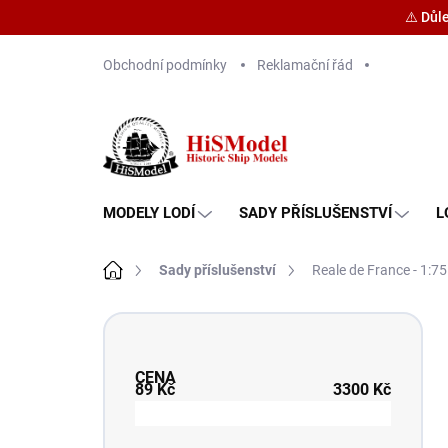
⚠️ Důl
Přejít
Obchodní podmínky
Reklamační řád
na
obsah
MODELY LODÍ
SADY PŘÍSLUŠENSTVÍ
L
Domů
Sady příslušenství
Reale de France - 1:75
P
o
s
CENA
t
89
Kč
3300
Kč
r
a