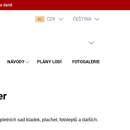
 a daně
CZK
ČEŠTINA
PRÁZDNÝ KOŠÍK
NÁKUPNÍ
KOŠÍK
NÁVODY
PLÁNY LODÍ
FOTOGALERIE
KONTAKT
er
etních sad kladek, plachet, fotoleptů a dalších.