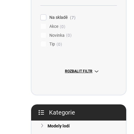
n
n
í
Na skladě
7
p
Akce
0
a
n
Novinka
0
e
Tip
0
l
ROZBALIT FILTR
Kategorie
Přeskočit
kategorie
Modely lodí