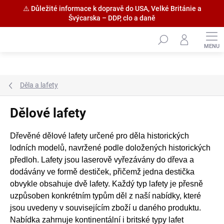
⚠️ Důležité informace k dopravě do USA, Velké Británie a
Švýcarska – DDP, clo a daně
Přejít
na
obsah
Děla a lafety
Dělové lafety
Dřevěné dělové lafety určené pro děla historických
lodních modelů, navržené podle doložených historických
předloh. Lafety jsou laserově vyřezávány do dřeva a
dodávány ve formě destiček, přičemž jedna destička
obvykle obsahuje dvě lafety. Každý typ lafety je přesně
uzpůsoben konkrétním typům děl z naší nabídky, které
jsou uvedeny v souvisejícím zboží u daného produktu.
Nabídka zahrnuje kontinentální i britské typy lafet