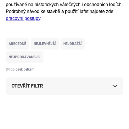
používané na historických válečných i obchodních lodích.
Podrobný návod ke stavbě a použití lafet najdete zde:
pracovní postupy
.
Ř
a
ABECEDNĚ
NEJLEVNĚJŠÍ
NEJDRAŽŠÍ
z
e
NEJPRODÁVANĚJŠÍ
n
í
34
položek celkem
p
r
OTEVŘÍT FILTR
o
d
u
V
k
ý
t
p
ů
i
s