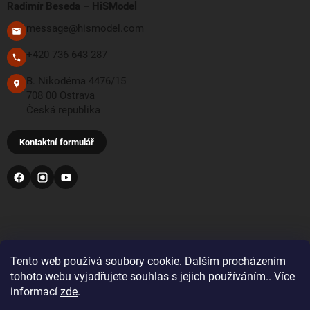
Radimír Beseda – HiSModel
message@hismodel.com
+420 736 643 287
B. Nikodéma 4476/15
708 00 Ostrava
Česká republika
Kontaktní formulář
PŘIJÍMÁME TYTO PLATEBNÍ METODY
Tento web používá soubory cookie. Dalším procházením
tohoto webu vyjadřujete souhlas s jejich používáním.. Více
informací
zde
.
Bankovní převod