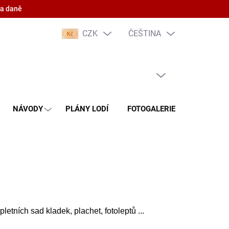
 a daně
CZK
ČEŠTINA
PRÁZDNÝ KOŠÍK
NÁKUPNÍ
KOŠÍK
NÁVODY
PLÁNY LODÍ
FOTOGALERIE
KONTAKT
etních sad kladek, plachet, fotoleptů ...