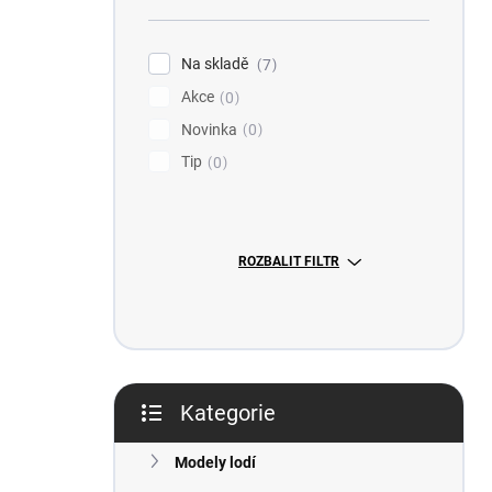
n
n
í
Na skladě
7
p
Akce
0
a
n
Novinka
0
e
Tip
0
l
ROZBALIT FILTR
Kategorie
Přeskočit
kategorie
Modely lodí