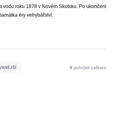
na vodu roku 1878 v Novém Skotsku. Po ukončení
památka éry velrybářství.
9
položek celkem
VANĚJŠÍ
F141
S141