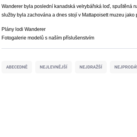
Wanderer byla poslední kanadská velrybářská loď, spuštěná 
služby byla zachována a dnes stojí v
Mattapoisett
muzeu
jako 
Plány lodi Wanderer
Fotogalerie modelů s naším příslušenstvím
Ř
a
ABECEDNĚ
NEJLEVNĚJŠÍ
NEJDRAŽŠÍ
NEJPRODÁ
z
e
n
V
í
ý
141M/1
p
p
r
i
o
s
d
p
u
r
k
o