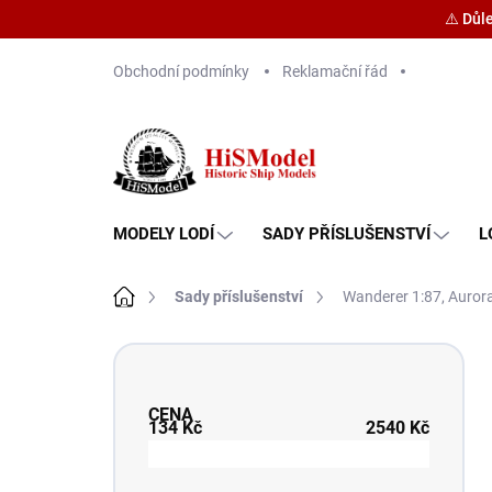
⚠️ Důl
Přejít
Obchodní podmínky
Reklamační řád
na
obsah
MODELY LODÍ
SADY PŘÍSLUŠENSTVÍ
L
Domů
Sady příslušenství
Wanderer 1:87, Auror
P
o
s
CENA
t
134
Kč
2540
Kč
r
a