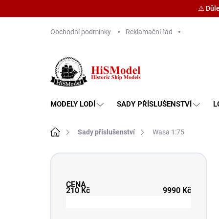
⚠️ Důl
Přejít
Obchodní podmínky
Reklamační řád
na
obsah
MODELY LODÍ
SADY PŘÍSLUŠENSTVÍ
L
Domů
Sady příslušenství
Wasa 1:75
P
o
s
CENA
t
210
Kč
9990
Kč
r
a