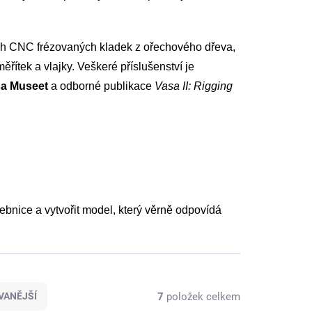
ích CNC frézovaných kladek z ořechového dřeva,
ěřítek a vlajky. Veškeré příslušenství je
a Museet
a odborné publikace
Vasa II: Rigging
bnice a vytvořit model, který věrně odpovídá
7
položek celkem
VANĚJŠÍ