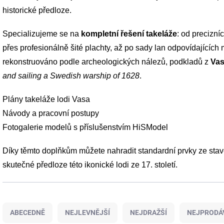
historické předloze.
Specializujeme se na
kompletní řešení takeláže
: od precizn
přes profesionálně šité plachty, až po sady lan odpovídajících m
rekonstruováno podle archeologických nálezů, podkladů z
Vas
and sailing a Swedish warship of 1628
.
Plány takeláže lodi Vasa
Návody a pracovní postupy
Fotogalerie modelů s příslušenstvím HiSModel
Díky těmto doplňkům můžete nahradit standardní prvky ze stave
skutečné předloze této ikonické lodi ze 17. století.
Ř
a
ABECEDNĚ
NEJLEVNĚJŠÍ
NEJDRAŽŠÍ
NEJPRODÁ
z