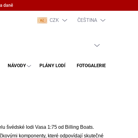
 a daně
CZK
ČEŠTINA
PRÁZDNÝ KOŠÍK
NÁKUPNÍ
KOŠÍK
NÁVODY
PLÁNY LODÍ
FOTOGALERIE
KONTAKT
u švédské lodi Vasa 1:75 od Billing Boats.
ičkovými komponenty, které odpovídají skutečné