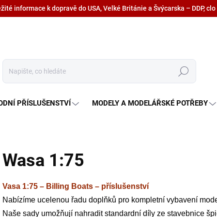
ežité informace k dopravě do USA, Velké Británie a Švýcarska – DDP, clo
Hledat
ODNÍ PŘÍSLUŠENSTVÍ
MODELY A MODELÁŘSKÉ POTŘEBY
Wasa 1:75
Vasa 1:75 – Billing Boats – příslušenství
Nabízíme ucelenou řadu doplňků pro kompletní vybavení model
Naše sady umožňují nahradit standardní díly ze stavebnice šp