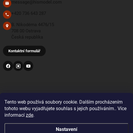
message@hismodel.com
+420 736 643 287
B. Nikodéma 4476/15
708 00 Ostrava
Česká republika
Kontaktní formulář
PŘIJÍMÁME TYTO PLATEBNÍ METODY
Tento web používá soubory cookie. Dalším procházením
tohoto webu vyjadřujete souhlas s jejich používáním.. Více
informací
zde
.
Bankovní převod
Nastavení
Pro objednávky z Velké Británie a Švýcarska se prosím