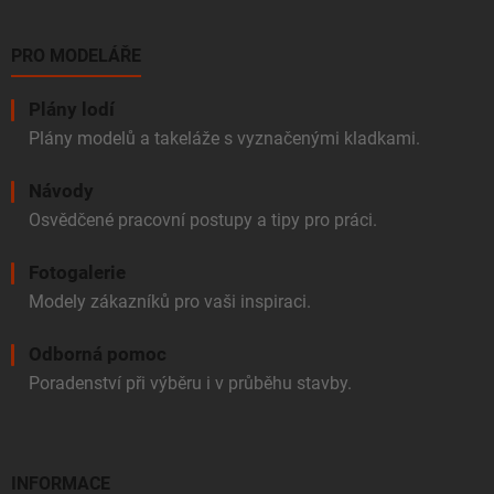
PRO MODELÁŘE
Plány lodí
Plány modelů a takeláže s vyznačenými kladkami.
Návody
Osvědčené pracovní postupy a tipy pro práci.
Fotogalerie
Modely zákazníků pro vaši inspiraci.
Odborná pomoc
Poradenství při výběru i v průběhu stavby.
INFORMACE