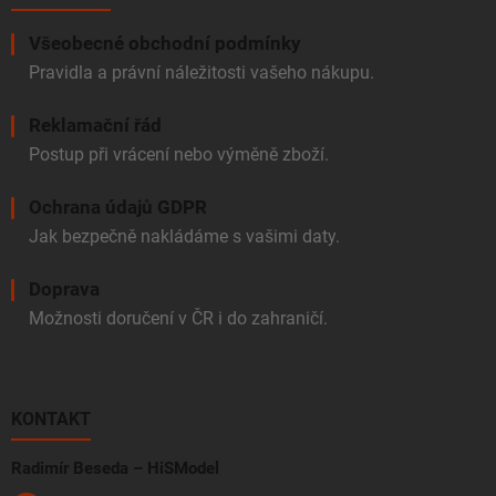
Všeobecné obchodní podmínky
Pravidla a právní náležitosti vašeho nákupu.
Reklamační řád
Postup při vrácení nebo výměně zboží.
Ochrana údajů GDPR
Jak bezpečně nakládáme s vašimi daty.
Doprava
Možnosti doručení v ČR i do zahraničí.
KONTAKT
Radimír Beseda – HiSModel