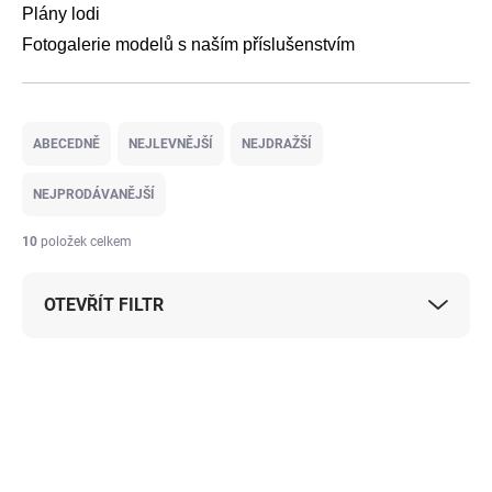
Plány lodi
Fotogalerie modelů s naším příslušenstvím
Ř
a
ABECEDNĚ
NEJLEVNĚJŠÍ
NEJDRAŽŠÍ
z
e
NEJPRODÁVANĚJŠÍ
n
í
10
položek celkem
p
r
OTEVŘÍT FILTR
o
d
u
V
k
ý
t
p
ů
i
s