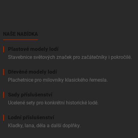
Z
a
á
c
p
í
p
a
r
t
v
í
NAŠE NABÍDKA
k
y
v
Plastové modely lodí
ý
Stavebnice světových značek pro začátečníky i pokročilé.
p
i
Dřevěné modely lodí
s
u
Plachetnice pro milovníky klasického řemesla.
Sady příslušenství
Ucelené sety pro konkrétní historické lodě.
Lodní příslušenství
Kladky, lana, děla a další doplňky.