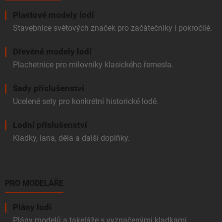
y
v
Plastové modely lodí
ý
Stavebnice světových značek pro začátečníky i pokročilé.
p
i
Dřevěné modely lodí
s
u
Plachetnice pro milovníky klasického řemesla.
Sady příslušenství
Ucelené sety pro konkrétní historické lodě.
Lodní příslušenství
Kladky, lana, děla a další doplňky.
PRO MODELÁŘE
Plány lodí
Plány modelů a takeláže s vyznačenými kladkami.