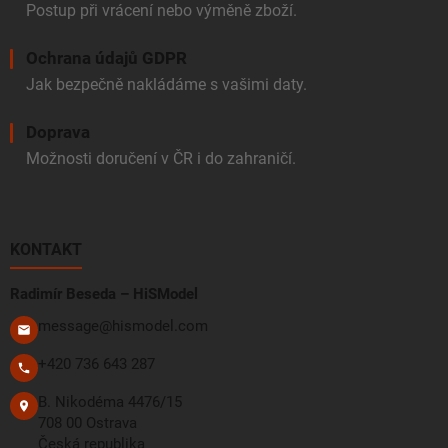
Postup při vrácení nebo výměně zboží.
Ochrana údajů GDPR
Jak bezpečně nakládáme s vašimi daty.
Doprava
Možnosti doručení v ČR i do zahraničí.
KONTAKT
Radimír Beseda – HiSModel
message@hismodel.com
+420 736 643 287
B. Nikodéma 4476/15
708 00 Ostrava
Česká republika