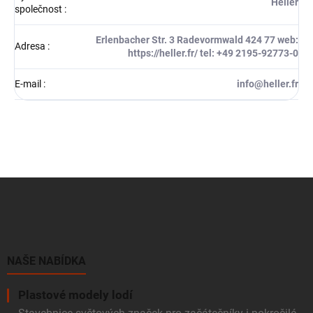
Heller
společnost
:
Erlenbacher Str. 3 Radevormwald 424 77 web:
Adresa
:
https://heller.fr/ tel: +49 2195-92773-0
E-mail
:
info@heller.fr
Z
á
p
a
t
í
NAŠE NABÍDKA
Plastové modely lodí