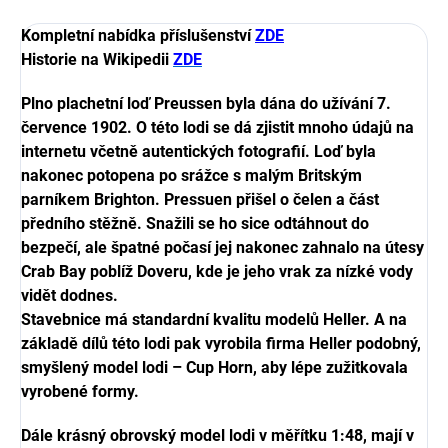
Kompletní nabídka příslušenství
ZDE
Historie na Wikipedii
ZDE
Plno plachetní loď Preussen byla dána do užívání 7.
července 1902. O této lodi se dá zjistit mnoho údajů na
internetu včetně autentických fotografií. Loď byla
nakonec potopena po srážce s malým Britským
parníkem Brighton. Pressuen přišel o čelen a část
předního stěžně. Snažili se ho sice odtáhnout do
bezpečí, ale špatné počasí jej nakonec zahnalo na útesy
Crab Bay poblíž Doveru, kde je jeho vrak za nízké vody
vidět dodnes.
Stavebnice má standardní kvalitu modelů Heller. A na
základě dílů této lodi pak vyrobila firma Heller podobný,
smyšlený model lodi – Cup Horn, aby lépe zužitkovala
vyrobené formy.
Dále krásný obrovský model lodi v měřítku 1:48, mají v