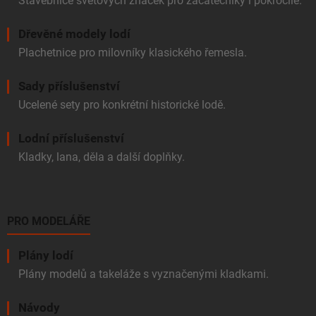
Stavebnice světových značek pro začátečníky i pokročilé.
Dřevěné modely lodí
Plachetnice pro milovníky klasického řemesla.
Sady příslušenství
Ucelené sety pro konkrétní historické lodě.
Lodní příslušenství
Kladky, lana, děla a další doplňky.
PRO MODELÁŘE
Plány lodí
Plány modelů a takeláže s vyznačenými kladkami.
Návody