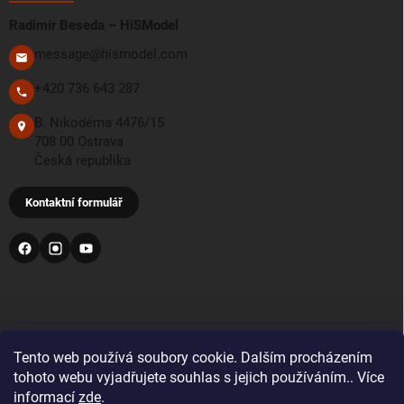
Radimír Beseda – HiSModel
message@hismodel.com
+420 736 643 287
B. Nikodéma 4476/15
708 00 Ostrava
Česká republika
Kontaktní formulář
PŘIJÍMÁME TYTO PLATEBNÍ METODY
Tento web používá soubory cookie. Dalším procházením
tohoto webu vyjadřujete souhlas s jejich používáním.. Více
informací
zde
.