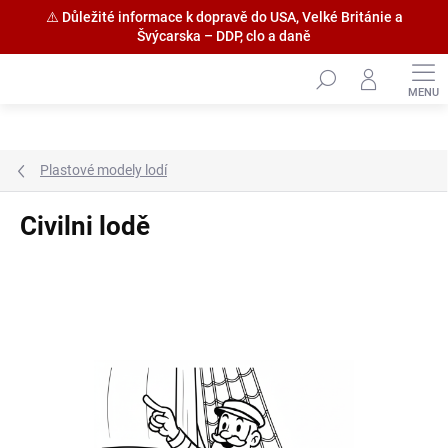
⚠️ Důležité informace k dopravě do USA, Velké Británie a
Švýcarska – DDP, clo a daně
Přejít
na
obsah
Plastové modely lodí
Civilni lodě