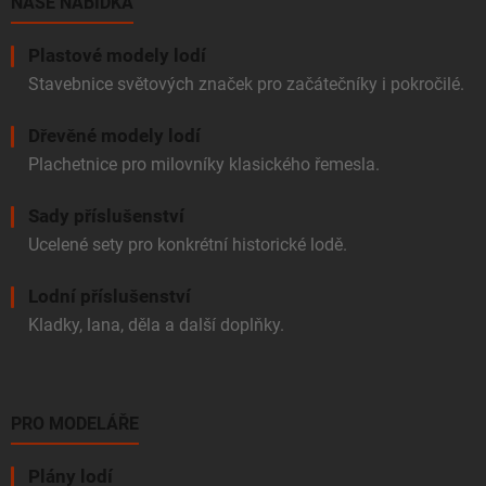
í
NAŠE NABÍDKA
k
y
v
Plastové modely lodí
ý
Stavebnice světových značek pro začátečníky i pokročilé.
p
i
Dřevěné modely lodí
s
u
Plachetnice pro milovníky klasického řemesla.
Sady příslušenství
Ucelené sety pro konkrétní historické lodě.
Lodní příslušenství
Kladky, lana, děla a další doplňky.
PRO MODELÁŘE
Plány lodí