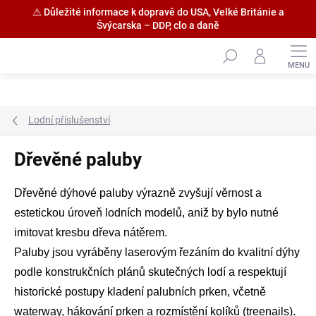
⚠️ Důležité informace k dopravě do USA, Velké Británie a
Švýcarska – DDP, clo a daně
Přejít
na
obsah
Lodní příslušenství
Dřevěné paluby
Dřevěné dýhové paluby výrazně zvyšují věrnost a
estetickou úroveň lodních modelů, aniž by bylo nutné
imitovat kresbu dřeva nátěrem.
Paluby jsou vyráběny laserovým řezáním do kvalitní dýhy
podle konstrukčních plánů skutečných lodí a respektují
historické postupy kladení palubních prken, včetně
waterway, hákování prken a rozmístění kolíků (treenails).