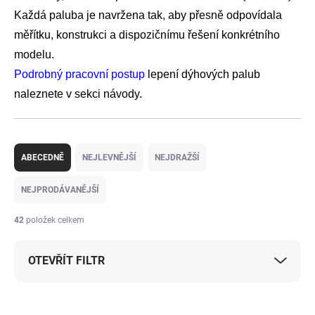
Každá paluba je navržena tak, aby přesně odpovídala
měřítku, konstrukci a dispozičnímu řešení konkrétního
modelu.
Podrobný pracovní postup
lepení dýhových palub
naleznete v sekci návody.
Ř
a
ABECEDNĚ
NEJLEVNĚJŠÍ
NEJDRAŽŠÍ
z
e
NEJPRODÁVANĚJŠÍ
n
í
42
položek celkem
p
r
OTEVŘÍT FILTR
o
d
u
V
k