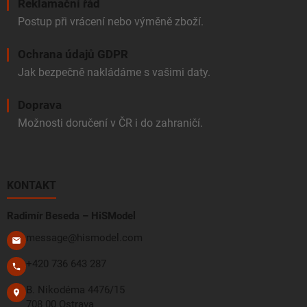
Reklamační řád
Postup při vrácení nebo výměně zboží.
Ochrana údajů GDPR
Jak bezpečně nakládáme s vašimi daty.
Doprava
Možnosti doručení v ČR i do zahraničí.
KONTAKT
Radimír Beseda – HiSModel
message@hismodel.com
+420 736 643 287
B. Nikodéma 4476/15
708 00 Ostrava