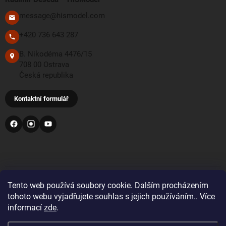
message@hismodel.com
+420 736 643 287
B. Nikodéma 4476/15
708 00 Ostrava
Česká republika
Kontaktní formulář
PŘIJÍMÁME TYTO PLATEBNÍ METODY
Tento web používá soubory cookie. Dalším procházením
tohoto webu vyjadřujete souhlas s jejich používáním.. Více
informací
zde
.
Bankovní převod