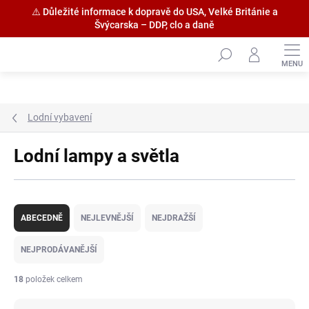
⚠️ Důležité informace k dopravě do USA, Velké Británie a
Švýcarska – DDP, clo a daně
Přejít
na
obsah
Lodní vybavení
Lodní lampy a světla
Ř
a
ABECEDNĚ
NEJLEVNĚJŠÍ
NEJDRAŽŠÍ
z
e
NEJPRODÁVANĚJŠÍ
n
í
18
položek celkem
p
r