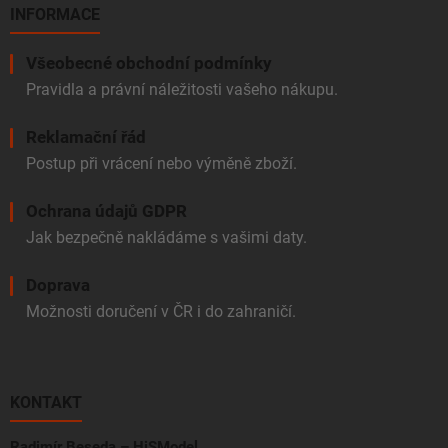
INFORMACE
Všeobecné obchodní podmínky
Pravidla a právní náležitosti vašeho nákupu.
Reklamační řád
Postup při vrácení nebo výměně zboží.
Ochrana údajů GDPR
Jak bezpečně nakládáme s vašimi daty.
Doprava
Možnosti doručení v ČR i do zahraničí.
KONTAKT
Radimír Beseda – HiSModel