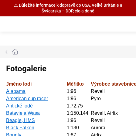
⚠️ Důležité informace k dopravě do USA, Velké Británie a
Švýcarska – DDP, clo a daně
Přejít
na
obsah
Domů
Fotogalerie
Jméno lodi
Měřítko
Výrobce stavebnic
Alabama
1:96
Revell
American cup racer
1:96
Pyro
Antické lodě
1:72,75
Batavie a Wasa
1:150,144
Revell, Airfix
Beagle, HMS
1:96
Revell
Black Falkon
1:130
Aurora
Bounty
1:87
Airfix