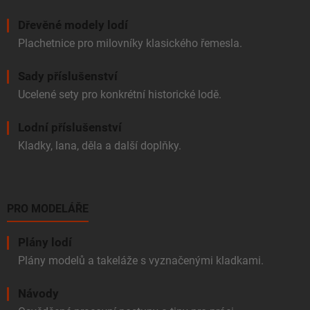
Dřevěné modely lodí
Plachetnice pro milovníky klasického řemesla.
Sady příslušenství
Ucelené sety pro konkrétní historické lodě.
Lodní příslušenství
Kladky, lana, děla a další doplňky.
PRO MODELÁŘE
Plány lodí
Plány modelů a takeláže s vyznačenými kladkami.
Návody