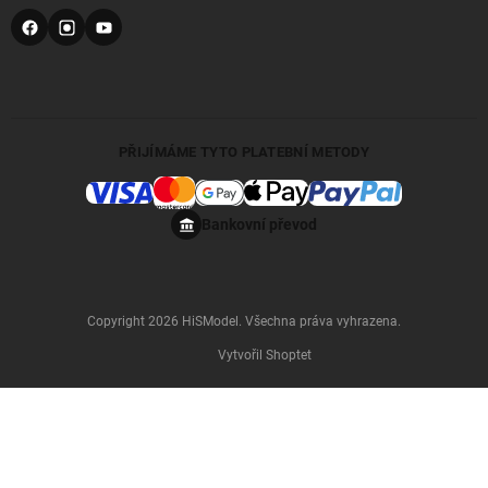
PŘIJÍMÁME TYTO PLATEBNÍ METODY
Bankovní převod
Copyright 2026
HiSModel
. Všechna práva vyhrazena.
Vytvořil Shoptet