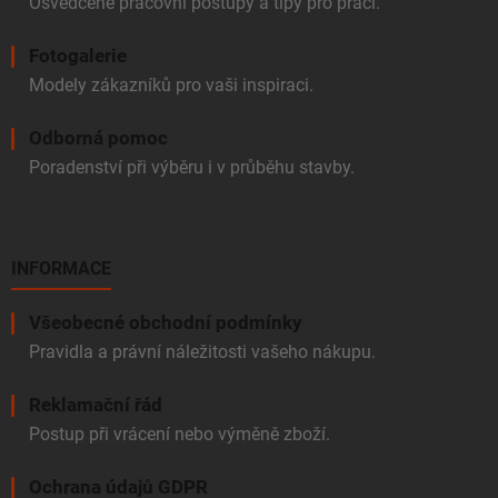
Osvědčené pracovní postupy a tipy pro práci.
Fotogalerie
Modely zákazníků pro vaši inspiraci.
Odborná pomoc
Poradenství při výběru i v průběhu stavby.
INFORMACE
Všeobecné obchodní podmínky
Pravidla a právní náležitosti vašeho nákupu.
Reklamační řád
Postup při vrácení nebo výměně zboží.
Ochrana údajů GDPR