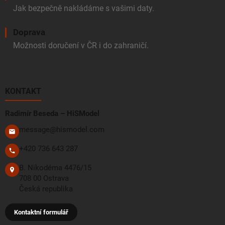
Jak bezpečně nakládáme s vašimi daty.
Doprava
Možnosti doručení v ČR i do zahraničí.
KONTAKT
Radimír Beseda – HiSModel
message@hismodel.com
+420 736 643 287
B. Nikodéma 4476/15
708 00 Ostrava
Česká republika
Kontaktní formulář