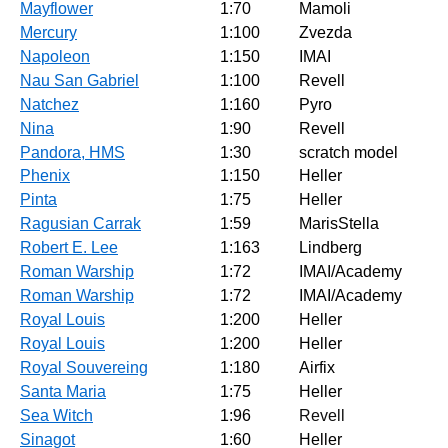
Mayflower
1:70
Mamoli
Mercury
1:100
Zvezda
Napoleon
1:150
IMAI
Nau San Gabriel
1:100
Revell
Natchez
1:160
Pyro
Nina
1:90
Revell
Pandora, HMS
1:30
scratch model
Phenix
1:150
Heller
Pinta
1:75
Heller
Ragusian Carrak
1:59
MarisStella
Robert E. Lee
1:163
Lindberg
Roman Warship
1:72
IMAI/Academy
Roman Warship
1:72
IMAI/Academy
Royal Louis
1:200
Heller
Royal Louis
1:200
Heller
Royal Souvereing
1:180
Airfix
Santa Maria
1:75
Heller
Sea Witch
1:96
Revell
Sinagot
1:60
Heller