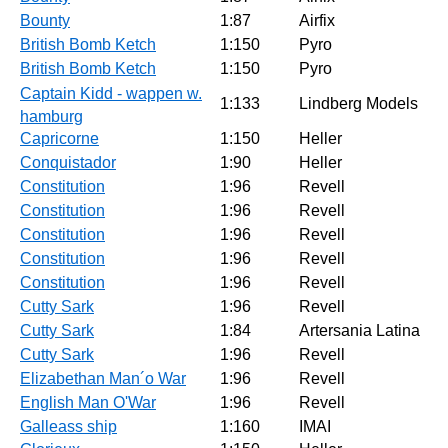
Bounty
1:87
Airfix
British Bomb Ketch
1:150
Pyro
British Bomb Ketch
1:150
Pyro
Captain Kidd - wappen w.
1:133
Lindberg Models
hamburg
Capricorne
1:150
Heller
Conquistador
1:90
Heller
Constitution
1:96
Revell
Constitution
1:96
Revell
Constitution
1:96
Revell
Constitution
1:96
Revell
Constitution
1:96
Revell
Cutty Sark
1:96
Revell
Cutty Sark
1:84
Artersania Latina
Cutty Sark
1:96
Revell
Elizabethan Man´o War
1:96
Revell
English Man O'War
1:96
Revell
Galleass ship
1:160
IMAI