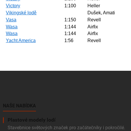
Victory
1:100
Heller
Vikingské lodě
Dušek, Amati
Vasa
1:150
Revell
Wasa
1:144
Airfix
Wasa
1:144
Airfix
Yacht America
1:56
Revell
Z
á
p
a
t
í
NAŠE NABÍDKA
Plastové modely lodí
Stavebnice světových značek pro začátečníky i pokročilé.