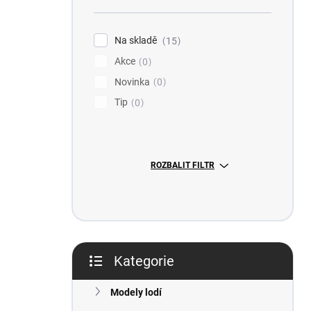
n
n
í
Na skladě
15
p
Akce
0
a
n
Novinka
0
e
Tip
0
l
ROZBALIT FILTR
Kategorie
Přeskočit
kategorie
Modely lodí