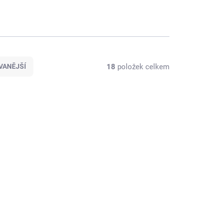
18
položek celkem
VANĚJŠÍ
4010/30
A4010/40
KLADEM
SKLADEM
(15 KS)
(17 KS)