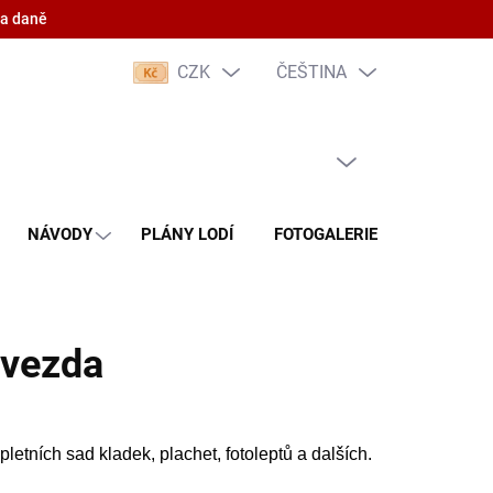
 a daně
CZK
ČEŠTINA
PRÁZDNÝ KOŠÍK
NÁKUPNÍ
KOŠÍK
NÁVODY
PLÁNY LODÍ
FOTOGALERIE
KONTAKT
Zvezda
etních sad kladek, plachet, fotoleptů a dalších.