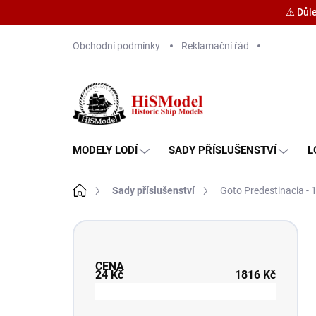
⚠️ Důl
Přejít
Obchodní podmínky
Reklamační řád
na
obsah
MODELY LODÍ
SADY PŘÍSLUŠENSTVÍ
L
Domů
Sady příslušenství
Goto Predestinacia - 
P
o
s
CENA
t
24
Kč
1816
Kč
r
a