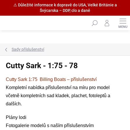
⚠️ Důležité informace k dopravě do USA, Velké Británie a
Švýcarska – DDP, clo a daně
Přejít
na
obsah
Sady příslušenství
Cutty Sark - 1:75 - 78
Cutty Sark 1:75 Billing Boats – příslušenství
Kompletní nabídka příslušenství na míru pro model
včetně kompletních sad kladek, plachet, fotoleptů a
dalších.
Plány lodi
Fotogalerie modelů s naším příslušenstvím