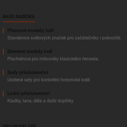
p
a
r
t
v
í
NAŠE NABÍDKA
k
y
v
Plastové modely lodí
ý
Stavebnice světových značek pro začátečníky i pokročilé.
p
i
Dřevěné modely lodí
s
u
Plachetnice pro milovníky klasického řemesla.
Sady příslušenství
Ucelené sety pro konkrétní historické lodě.
Lodní příslušenství
Kladky, lana, děla a další doplňky.
PRO MODELÁŘE