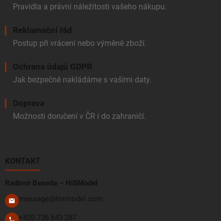
Pravidla a právní náležitosti vašeho nákupu.
Reklamační řád
Postup při vrácení nebo výměně zboží.
Ochrana údajů GDPR
Jak bezpečně nakládáme s vašimi daty.
Doprava
Možnosti doručení v ČR i do zahraničí.
KONTAKT
Radimír Beseda – HiSModel
message@hismodel.com
+420 736 643 287