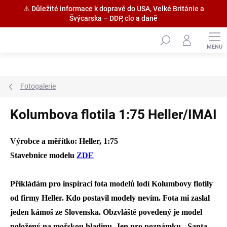
⚠️ Důležité informace k dopravě do USA, Velké Británie a
Švýcarska – DDP, clo a daně
Přejít
na
obsah
Fotogalerie
Kolumbova flotila 1:75 Heller/IMAI
Výrobce a měřítko: Heller, 1:75
Stavebnice modelu
ZDE
Přikládám pro inspiraci fota modelů lodí Kolumbovy flotily
od firmy Heller. Kdo postavil modely nevím. Fota mi zaslal
jeden kámoš ze Slovenska. Obzvláště povedený je model
položený na mořskou hladinu. Jen pro poznámku - Santa