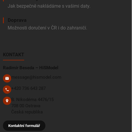
Jak bezpečně nakládáme s vašimi daty.
Doprava
Možnosti doručení v ČR i do zahraničí.
KONTAKT
Radimír Beseda – HiSModel
message@hismodel.com
+420 736 643 287
B. Nikodéma 4476/15
708 00 Ostrava
Česká republika
Kontaktní formulář