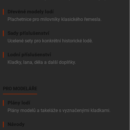
Dřevěné modely lodí
Plachetnice pro milovníky klasického řemesla.
Sady příslušenství
Ucelené sety pro konkrétní historické lodě.
Lodní příslušenství
Kladky, lana, děla a další doplňky.
PRO MODELÁŘE
Plány lodí
Plány modelů a takeláže s vyznačenými kladkami.
Návody