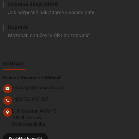
Ochrana údajů GDPR
Jak bezpečně nakládáme s vašimi daty.
Doprava
Možnosti doručení v ČR i do zahraničí.
KONTAKT
Radimír Beseda – HiSModel
message@hismodel.com
+420 736 643 287
B. Nikodéma 4476/15
708 00 Ostrava
Česká republika
Kontaktní formulář