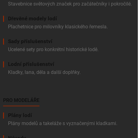
Stavebnice světových značek pro začátečníky i pokročilé.
Dřevěné modely lodí
Plachetnice pro milovníky klasického řemesla.
Sady příslušenství
Ucelené sety pro konkrétní historické lodě.
Lodní příslušenství
Kladky, lana, děla a další doplňky.
PRO MODELÁŘE
Plány lodí
Plány modelů a takeláže s vyznačenými kladkami.