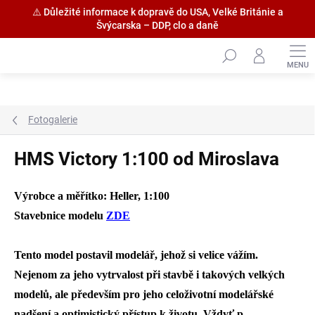
⚠️ Důležité informace k dopravě do USA, Velké Británie a
Švýcarska – DDP, clo a daně
Přejít
na
obsah
Fotogalerie
HMS Victory 1:100 od Miroslava
Výrobce a měřítko: Heller, 1:100
Stavebnice modelu
ZDE
Tento model postavil modelář, jehož si velice vážím.
Nejenom za jeho vytrvalost při stavbě i takových velkých
modelů, ale především pro jeho celoživotní modelářské
nadšení a optimistický přístup k životu. Vždyť p.