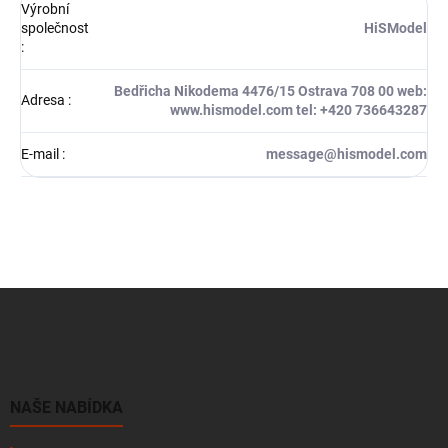
Výrobní
společnost
HiSModel
:
Bedřicha Nikodema 4476/15 Ostrava 708 00 web:
Adresa
:
www.hismodel.com tel: +420 736643287
E-mail
:
message@hismodel.com
Z
á
p
a
t
í
NAŠE NABÍDKA