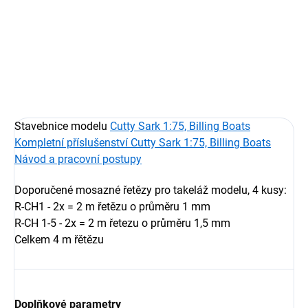
Sada kovových řetězů k takeláži lodí Cutty Sark
DETAILNÍ INFORMACE
ZEPTAT SE
HLÍDAT
Stavebnice modelu
Cutty Sark 1:75, Billing Boats
Kompletní příslušenství Cutty Sark 1:75, Billing Boats
Návod a pracovní postupy
Doporučené mosazné řetězy pro takeláž modelu, 4 kusy:
R-CH1 - 2x = 2 m řetězu o průměru 1 mm
R-CH 1-5 - 2x
= 2 m řetezu o průměru 1,5 mm
Celkem 4 m řětězu
Doplňkové parametry