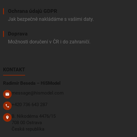
Ochrana údajů GDPR
Jak bezpečně nakládáme s vašimi daty.
Doprava
Možnosti doručení v ČR i do zahraničí.
KONTAKT
Radimír Beseda – HiSModel
message@hismodel.com
+420 736 643 287
B. Nikodéma 4476/15
708 00 Ostrava
Česká republika