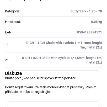
Kategorie
:
Cutty Sark - 1:75 - 78
Hmotnost
:
0.05 kg
EAN
:
8594193994571
R-CH 1,1/CH Chain with eyelets 1,1*1,1mm, lenght
1
:
1m, metal (2x)
R-CH 1,5/CH Chain with eyelets 1,*1,5mm, lenght 1m,
2
:
metal (2x)
Diskuze
Buďte první, kdo napíše příspěvek k této položce.
Pouze registrovaní uživatelé mohou vkládat příspěvky. Prosím
přihlaste se
nebo se
registrujte
.