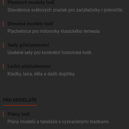
Plastové modely lodí
Stavebnice světových značek pro začátečníky i pokročilé.
Dřevěné modely lodí
Plachetnice pro milovníky klasického řemesla.
Sady příslušenství
Ucelené sety pro konkrétní historické lodě.
Lodní příslušenství
Kladky, lana, děla a další doplňky.
PRO MODELÁŘE
Plány lodí
Plány modelů a takeláže s vyznačenými kladkami.