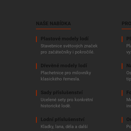
Z
á
p
a
NAŠE NABÍDKA
PRO
t
í
Plastové modely lodí
Pl
Stavebnice světových značek
Pl
pro začátečníky i pokročilé.
vy
Dřevěné modely lodí
N
Plachetnice pro milovníky
Os
klasického řemesla.
ti
Sady příslušenství
Fo
Ucelené sety pro konkrétní
Mo
historické lodě.
in
Lodní příslušenství
O
Kladky, lana, děla a další
Po