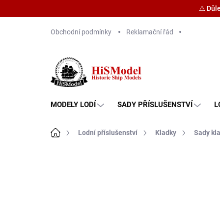
⚠️ Důl
Přejít
Obchodní podmínky
Reklamační řád
na
obsah
MODELY LODÍ
SADY PŘÍSLUŠENSTVÍ
L
Domů
Lodní příslušenství
Kladky
Sady kl
Značka:
HiSModel