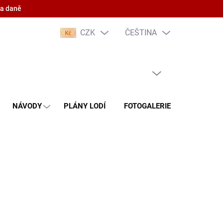
 a daně
CZK
ČEŠTINA
PRÁZDNÝ KOŠÍK
NÁKUPNÍ
KOŠÍK
NÁVODY
PLÁNY LODÍ
FOTOGALERIE
KONTAKT