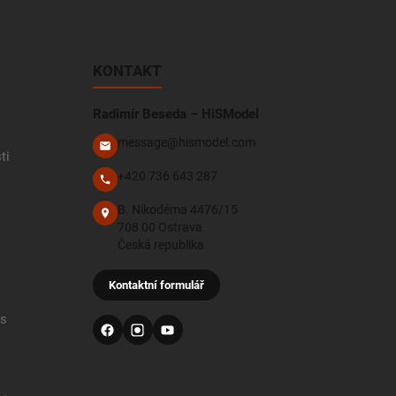
KONTAKT
Radimír Beseda – HiSModel
message@hismodel.com
ti
+420 736 643 287
B. Nikodéma 4476/15
708 00 Ostrava
Česká republika
Kontaktní formulář
 s