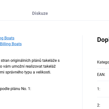
Diskuze
ing Boats
Dop
Billing Boats
stran originálních plánů takeláže s
Katego
 vám umožní realizovat takeláž
mi správného typu a velikosti.
EAN
:
podle plánu No. 1:
1
:
2
: