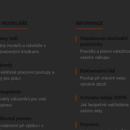
 MODELÁŘE
INFORMACE
ány lodí
Všeobecné obchodní
podmínky
ány modelů a takeláže s
Pravidla a právní náležitos
značenými kladkami.
vašeho nákupu.
ávody
Reklamační řád
vědčené pracovní postupy a
Postup při vrácení nebo
py pro práci.
výměně zboží.
togalerie
Ochrana údajů GDPR
dely zákazníků pro vaši
Jak bezpečně nakládáme
spiraci.
vašimi daty.
dborná pomoc
Doprava
radenství při výběru i v