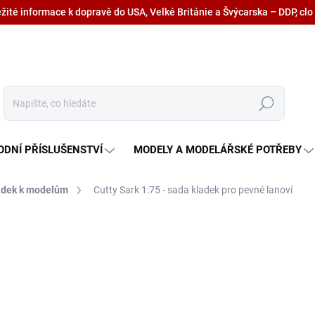
ežité informace k dopravě do USA, Velké Británie a Švýcarska – DDP, clo
Hledat
ODNÍ PŘÍSLUŠENSTVÍ
MODELY A MODELÁŘSKÉ POTŘEBY
adek k modelům
Cutty Sark 1:75 - sada kladek pro pevné lanoví
998,60 Kč
825,30 Kč bez DPH