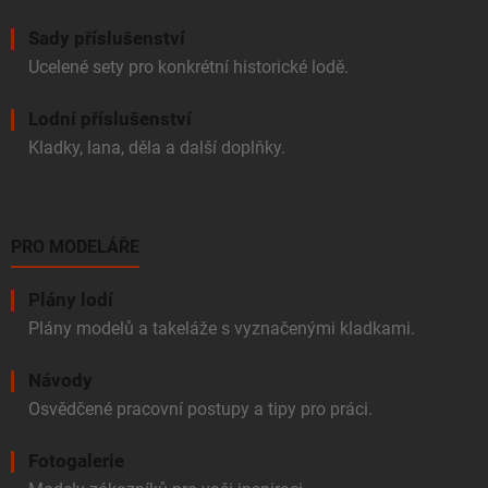
Sady příslušenství
Ucelené sety pro konkrétní historické lodě.
Lodní příslušenství
Kladky, lana, děla a další doplňky.
PRO MODELÁŘE
Plány lodí
Plány modelů a takeláže s vyznačenými kladkami.
Návody
Osvědčené pracovní postupy a tipy pro práci.
Fotogalerie