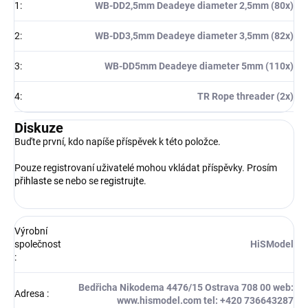
1
:
WB-DD2,5mm Deadeye diameter 2,5mm (80x)
2
:
WB-DD3,5mm Deadeye diameter 3,5mm (82x)
3
:
WB-DD5mm Deadeye diameter 5mm (110x)
4
:
TR Rope threader (2x)
Diskuze
Buďte první, kdo napíše příspěvek k této položce.
Pouze registrovaní uživatelé mohou vkládat příspěvky. Prosím
přihlaste se
nebo se
registrujte
.
Výrobní
společnost
HiSModel
:
Bedřicha Nikodema 4476/15 Ostrava 708 00 web:
Adresa
:
www.hismodel.com tel: +420 736643287