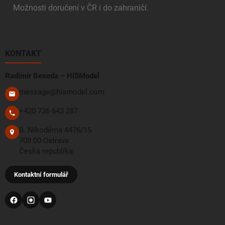
Možnosti doručení v ČR i do zahraničí.
KONTAKT
Radimír Beseda – HiSModel
message@hismodel.com
+420 736 643 287
B. Nikodéma 4476/15
708 00 Ostrava
Česká republika
Kontaktní formulář