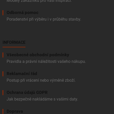
Modely zákazníků pro vaši inspiraci.
Odborná pomoc
Poradenství při výběru i v průběhu stavby.
INFORMACE
Všeobecné obchodní podmínky
Pravidla a právní náležitosti vašeho nákupu.
Reklamační řád
Postup při vrácení nebo výměně zboží.
Ochrana údajů GDPR
Jak bezpečně nakládáme s vašimi daty.
Doprava