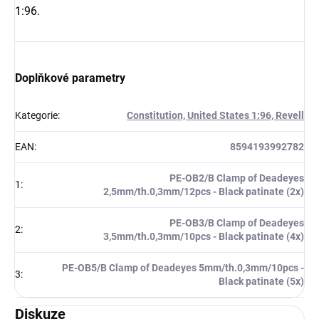
1:96.
Doplňkové parametry
Kategorie
:
Constitution, United States 1:96, Revell
EAN
:
8594193992782
PE-OB2/B Clamp of Deadeyes
1
:
2,5mm/th.0,3mm/12pcs - Black patinate (2x)
PE-OB3/B Clamp of Deadeyes
2
:
3,5mm/th.0,3mm/10pcs - Black patinate (4x)
PE-OB5/B Clamp of Deadeyes 5mm/th.0,3mm/10pcs -
3
:
Black patinate (5x)
Diskuze