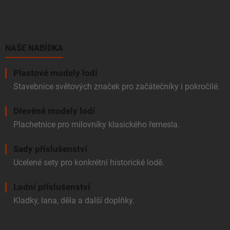
á
p
a
t
í
NAŠE NABÍDKA
Plastové modely lodí
Stavebnice světových značek pro začátečníky i pokročilé.
Dřevěné modely lodí
Plachetnice pro milovníky klasického řemesla.
Sady příslušenství
Ucelené sety pro konkrétní historické lodě.
Lodní příslušenství
Kladky, lana, děla a další doplňky.