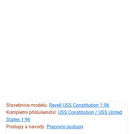
Sada objímek napínacích kladek k sadě doporučených
napínacích kladkek
Pro model:
USS Constitution
Výrobce modelu:
Revell
Měřítko:
1:96
Počet:
114 objímek
Materiál:
mosaz, černá patina
Výrobce příslušenství:
HiSModel
DETAILNÍ INFORMACE
ZEPTAT SE
HLÍDAT
Stavebnice modelu:
Revell USS Constitution 1:96
Kompletní příslušenství:
USS Constitution / USS United
States 1:96
Postupy a návody:
Pracovní postupy