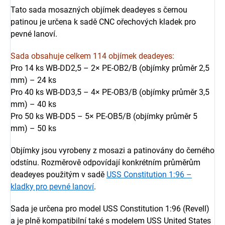
Tato sada mosazných objímek deadeyes s černou
patinou je určena k sadě CNC ořechových kladek pro
pevné lanoví.
Sada obsahuje celkem 114 objímek deadeyes:
Pro 14 ks WB-DD2,5 – 2× PE-OB2/B (objímky průměr 2,5
mm) – 24 ks
Pro 40 ks WB-DD3,5 – 4× PE-OB3/B (objímky průměr 3,5
mm) – 40 ks
Pro 50 ks WB-DD5 – 5× PE-OB5/B (objímky průměr 5
mm) – 50 ks
Objímky jsou vyrobeny z mosazi a patinovány do černého
odstínu. Rozměrově odpovídají konkrétním průměrům
deadeyes použitým v sadě
USS Constitution 1:96 –
kladky pro pevné lanoví
.
Sada je určena pro model USS Constitution 1:96 (Revell)
a je plně kompatibilní také s modelem USS United States