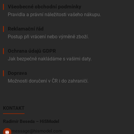
Všeobecné obchodní podmínky
Pravidla a právní náležitosti vašeho nákupu.
Reklamační řád
Postup při vrácení nebo výměně zboží.
Ochrana údajů GDPR
Jak bezpečně nakládáme s vašimi daty.
Doprava
Možnosti doručení v ČR i do zahraničí.
KONTAKT
Radimír Beseda – HiSModel
message@hismodel.com