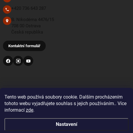
+420 736 643 287
B. Nikodéma 4476/15
708 00 Ostrava
Česká republika
Kontaktní formulář
PŘIJÍMÁME TYTO PLATEBNÍ METODY
Tento web používá soubory cookie. Dalším procházením
tohoto webu vyjadřujete souhlas s jejich používáním.. Více
informací
zde
.
Bankovní převod
Nastavení
Pro objednávky z Velké Británie a Švýcarska se prosím
před nákupem registrujte a přihlaste se správnou zemí