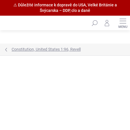
⚠️ Důležité informace k dopravě do USA, Velké Británie a
Švýcarska – DDP, clo a daně
Přejít
na
obsah
Constitution, United States 1:96, Revell
Značka:
HiSModel