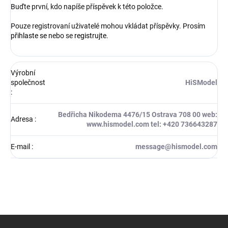
Buďte první, kdo napíše příspěvek k této položce.
Pouze registrovaní uživatelé mohou vkládat příspěvky. Prosím
přihlaste se
nebo se
registrujte
.
Výrobní
společnost
HiSModel
:
Bedřicha Nikodema 4476/15 Ostrava 708 00 web:
Adresa
:
www.hismodel.com tel: +420 736643287
E-mail
:
message@hismodel.com
Z