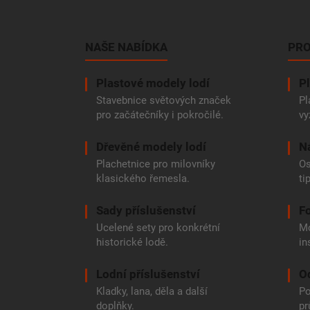
á
p
a
NAŠE NABÍDKA
PRO
t
í
Plastové modely lodí
Pl
Stavebnice světových značek
Pl
pro začátečníky i pokročilé.
vy
Dřevěné modely lodí
N
Plachetnice pro milovníky
Os
klasického řemesla.
ti
Sady příslušenství
Fo
Ucelené sety pro konkrétní
Mo
historické lodě.
in
Lodní příslušenství
O
Kladky, lana, děla a další
Po
doplňky.
pr