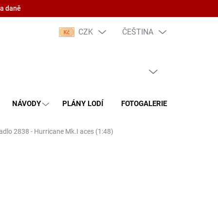
 a daně
CZK
ČEŠTINA
PRÁZDNÝ KOŠÍK
NÁKUPNÍ
KOŠÍK
NÁVODY
PLÁNY LODÍ
FOTOGALERIE
KONTAKT
tadlo 2838 - Hurricane Mk.I aces (1:48)
(5 KS)