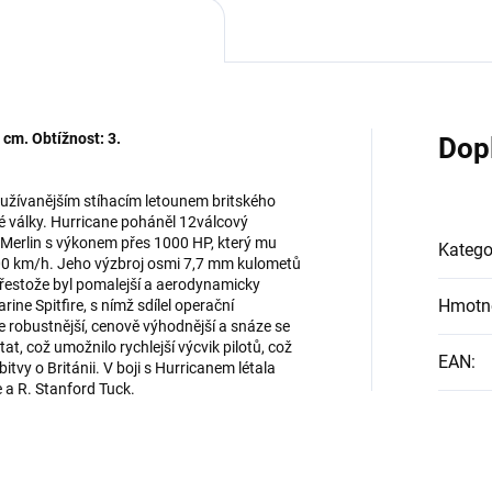
 cm. Obtížnost: 3.
Dop
oužívanějším stíhacím letounem britského
é války. Hurricane poháněl 12válcový
 Merlin s výkonem přes 1000 HP, který mu
Katego
00 km/h. Jeho výzbroj osmi 7,7 mm kulometů
Přestože byl pomalejší a aerodynamicky
Hmotn
ine Spitfire, s nímž sdílel operační
ne robustnější, cenově výhodnější a snáze se
at, což umožnilo rychlejší výcvik pilotů, což
EAN
:
 bitvy o Británii. V boji s Hurricanem létala
 a R. Stanford Tuck.