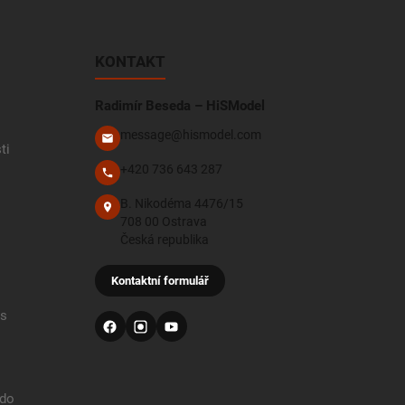
KONTAKT
Radimír Beseda – HiSModel
message@hismodel.com
ti
+420 736 643 287
B. Nikodéma 4476/15
708 00 Ostrava
Česká republika
Kontaktní formulář
 s
 do