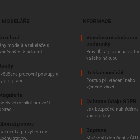
 MODELÁŘE
INFORMACE
ány lodí
Všeobecné obchodní
podmínky
ány modelů a takeláže s
Pravidla a právní náležitos
značenými kladkami.
vašeho nákupu.
ávody
Reklamační řád
vědčené pracovní postupy a
Postup při vrácení nebo
py pro práci.
výměně zboží.
togalerie
Ochrana údajů GDPR
dely zákazníků pro vaši
Jak bezpečně nakládáme
spiraci.
vašimi daty.
dborná pomoc
Doprava
radenství při výběru i v
Možnosti doručení v ČR i
ůběhu stavby.