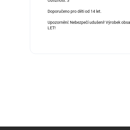
Obtížnost: 3
Doporučeno pro děti od 14 let.
Upozornění: Nebezpečí udušení! Výrobek obs
LET!
Z