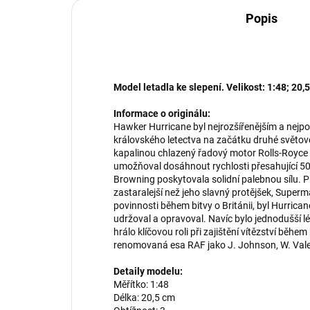
Popis
Model letadla ke slepení. Velikost: 1:48; 20,5
Informace o originálu:
Hawker Hurricane byl nejrozšířenějším a nejp
královského letectva na začátku druhé světov
kapalinou chlazený řadový motor Rolls-Royce
umožňoval dosáhnout rychlosti přesahující 5
Browning poskytovala solidní palebnou sílu. 
zastaralejší než jeho slavný protějšek, Supermar
povinnosti během bitvy o Británii, byl Hurrica
udržoval a opravoval. Navíc bylo jednodušší lét
hrálo klíčovou roli při zajištění vítězství během
renomovaná esa RAF jako J. Johnson, W. Vale
Detaily modelu:
Měřítko: 1:48
Délka: 20,5 cm