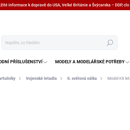
ežité informace k dopravě do USA, Velké Británie a Švýcarska – DDP, clo
Hledat
ODNÍ PŘÍSLUŠENSTVÍ
MODELY A MODELÁŘSKÉ POTŘEBY
vrtulníky
Vojenské letadla
II. světová válka
Model Kit le
725,90 Kč
599,90 Kč bez DPH
Měrná
SKLADEM U DODAVATELE
cena: