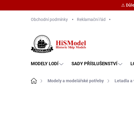
⚠️ Důl
Přejít
Obchodní podmínky
Reklamační řád
na
obsah
MODELY LODÍ
SADY PŘÍSLUŠENSTVÍ
L
Domů
Modely a modelářské potřeby
Letadla a 