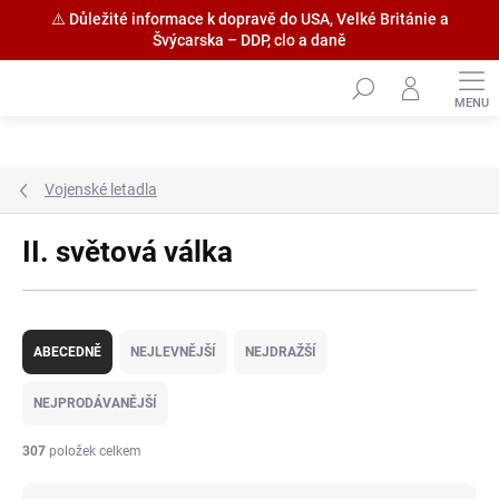
⚠️ Důležité informace k dopravě do USA, Velké Británie a
Švýcarska – DDP, clo a daně
Přejít
na
obsah
Vojenské letadla
II. světová válka
Ř
a
ABECEDNĚ
NEJLEVNĚJŠÍ
NEJDRAŽŠÍ
z
e
NEJPRODÁVANĚJŠÍ
n
í
307
položek celkem
p
r