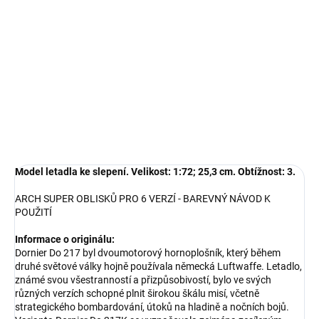
−
+
Přidat do košíku
Model letadla ke slepení. Velikost: 1:72; 25,3 cm.
DETAILNÍ INFORMACE
ZEPTAT SE
HLÍDAT
Model letadla ke slepení. Velikost: 1:72; 25,3 cm. Obtížnost: 3.
ARCH SUPER OBLISKŮ PRO 6 VERZÍ - BAREVNÝ NÁVOD K
POUŽITÍ
Informace o originálu:
Dornier Do 217 byl dvoumotorový hornoplošník, který během
druhé světové války hojně používala německá Luftwaffe. Letadlo,
známé svou všestranností a přizpůsobivostí, bylo ve svých
různých verzích schopné plnit širokou škálu misí, včetně
strategického bombardování, útoků na hladině a nočních bojů.