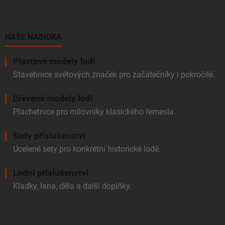
p
a
t
í
NAŠE NABÍDKA
Plastové modely lodí
Stavebnice světových značek pro začátečníky i pokročilé.
Dřevěné modely lodí
Plachetnice pro milovníky klasického řemesla.
Sady příslušenství
Ucelené sety pro konkrétní historické lodě.
Lodní příslušenství
Kladky, lana, děla a další doplňky.