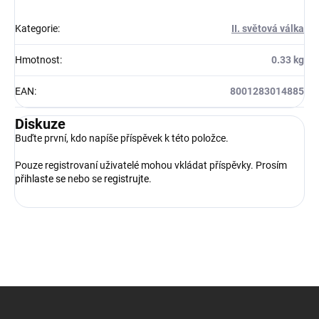
Kategorie
:
II. světová válka
Hmotnost
:
0.33 kg
EAN
:
8001283014885
Diskuze
Buďte první, kdo napíše příspěvek k této položce.
Pouze registrovaní uživatelé mohou vkládat příspěvky. Prosím
přihlaste se
nebo se
registrujte
.
Z
á