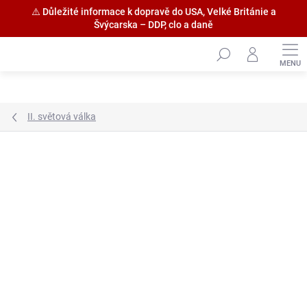
⚠️ Důležité informace k dopravě do USA, Velké Británie a
Švýcarska – DDP, clo a daně
Přejít
na
obsah
II. světová válka