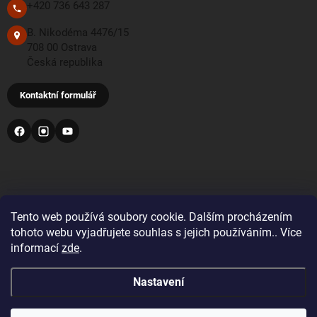
+420 736 643 287
B. Nikodéma 4476/15
708 00 Ostrava
Česká republika
Kontaktní formulář
PŘIJÍMÁME TYTO PLATEBNÍ METODY
Tento web používá soubory cookie. Dalším procházením
tohoto webu vyjadřujete souhlas s jejich používáním.. Více
informací
zde
.
Bankovní převod
Nastavení
Pro objednávky z Velké Británie a Švýcarska se prosím
před nákupem registrujte a přihlaste se správnou zemí
doručení. Zobrazí se vám tak správné DDP ceny včetně