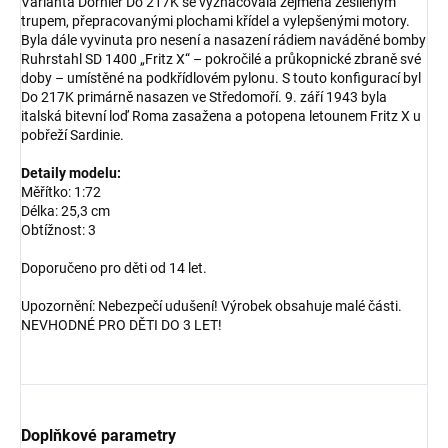
Varianta Dornier Do 217K se vyznačovala zejména zesíleným
trupem, přepracovanými plochami křídel a vylepšenými motory.
Byla dále vyvinuta pro nesení a nasazení rádiem naváděné bomby
Ruhrstahl SD 1400 „Fritz X“ – pokročilé a průkopnické zbraně své
doby – umístěné na podkřídlovém pylonu. S touto konfigurací byl
Do 217K primárně nasazen ve Středomoří. 9. září 1943 byla
italská bitevní loď Roma zasažena a potopena letounem Fritz X u
pobřeží Sardinie.
Detaily modelu:
Měřítko: 1:72
Délka: 25,3 cm
Obtížnost: 3
Doporučeno pro děti od 14 let.
Upozornění: Nebezpečí udušení! Výrobek obsahuje malé části.
NEVHODNÉ PRO DĚTI DO 3 LET!
Doplňkové parametry