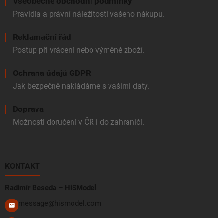
Všeobecné obchodní podmínky
Pravidla a právní náležitosti vašeho nákupu.
Reklamační řád
Postup při vrácení nebo výměně zboží.
Ochrana údajů GDPR
Jak bezpečně nakládáme s vašimi daty.
Doprava
Možnosti doručení v ČR i do zahraničí.
KONTAKT
Radimír Beseda – HiSModel
message@hismodel.com