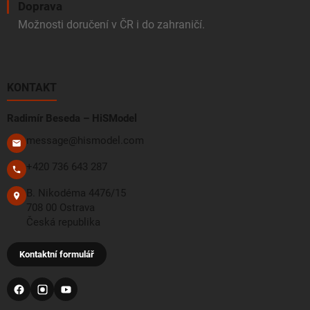
Doprava
Možnosti doručení v ČR i do zahraničí.
KONTAKT
Radimír Beseda – HiSModel
message@hismodel.com
+420 736 643 287
B. Nikodéma 4476/15
708 00 Ostrava
Česká republika
Kontaktní formulář