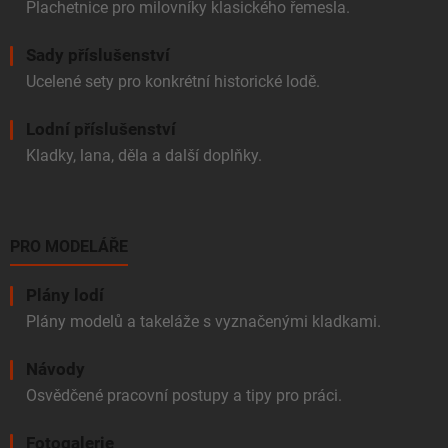
Plachetnice pro milovníky klasického řemesla.
Sady příslušenství
Ucelené sety pro konkrétní historické lodě.
Lodní příslušenství
Kladky, lana, děla a další doplňky.
PRO MODELÁŘE
Plány lodí
Plány modelů a takeláže s vyznačenými kladkami.
Návody
Osvědčené pracovní postupy a tipy pro práci.
Fotogalerie