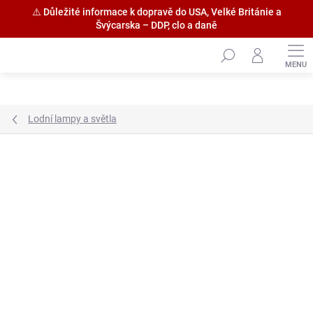
⚠️ Důležité informace k dopravě do USA, Velké Británie a
Švýcarska – DDP, clo a daně
Přejít
na
obsah
Lodní lampy a světla
Značka:
RB Model