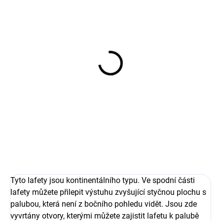
SKLADEM
(1 KS)
Gun - 8 pdr Spanish long
iron gun, 1:70, L=28
50,10 Kč
41,40 Kč bez DPH
Detail
Tyto lafety jsou kontinentálního typu. Ve spodní části
lafety můžete přilepit výstuhu zvyšující styčnou plochu s
palubou, která není z bočního pohledu vidět. Jsou zde
vyvrtány otvory, kterými můžete zajistit lafetu k palubě