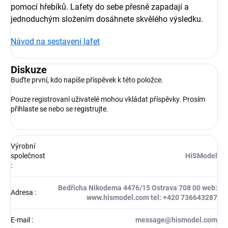
pomocí hřebíků. Lafety do sebe přesně zapadají a
jednoduchým složením dosáhnete skvělého výsledku.
Návod na sestavení lafet
Diskuze
Buďte první, kdo napíše příspěvek k této položce.
Pouze registrovaní uživatelé mohou vkládat příspěvky. Prosím
přihlaste se
nebo se
registrujte
.
Výrobní
společnost
HiSModel
:
Bedřicha Nikodema 4476/15 Ostrava 708 00 web:
Adresa
:
www.hismodel.com tel: +420 736643287
E-mail
:
message@hismodel.com