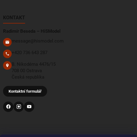
KONTAKT
Radimír Beseda – HiSModel
message@hismodel.com
+420 736 643 287
B. Nikodéma 4476/15
708 00 Ostrava
Česká republika
Kontaktní formulář