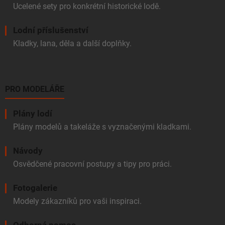
Ucelené sety pro konkrétní historické lodě.
Lodní příslušenství
Kladky, lana, děla a další doplňky.
PRO MODELÁŘE
Plány lodí
Plány modelů a takeláže s vyznačenými kladkami.
Návody
Osvědčené pracovní postupy a tipy pro práci.
Fotogalerie
Modely zákazníků pro vaši inspiraci.
Odborná pomoc