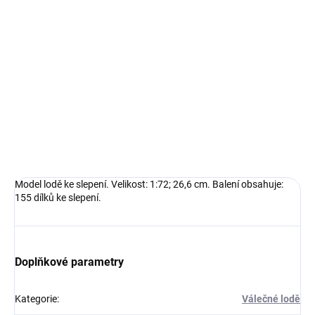
−
+
Přidat do košíku
Model lodě ke slepení. Velikost: 1:72; 26,6 cm. Balení obsahuje:
155 dílků ke slepení.
DETAILNÍ INFORMACE
ZEPTAT SE
HLÍDAT
Model lodě ke slepení. Velikost: 1:72; 26,6 cm. Balení obsahuje:
155 dílků ke slepení.
Doplňkové parametry
Kategorie
:
Válečné lodě