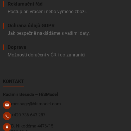
Reklamační řád
Postup při vrácení nebo výměně zboží.
Ochrana údajů GDPR
Jak bezpečně nakládáme s vašimi daty.
Doprava
Možnosti doručení v ČR i do zahraničí.
KONTAKT
Radimír Beseda – HiSModel
message@hismodel.com
+420 736 643 287
B. Nikodéma 4476/15