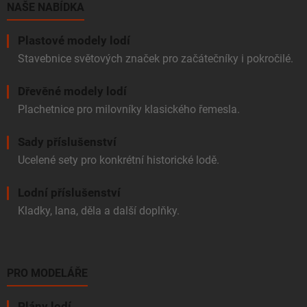
í
NAŠE NABÍDKA
Plastové modely lodí
Stavebnice světových značek pro začátečníky i pokročilé.
Dřevěné modely lodí
Plachetnice pro milovníky klasického řemesla.
Sady příslušenství
Ucelené sety pro konkrétní historické lodě.
Lodní příslušenství
Kladky, lana, děla a další doplňky.
PRO MODELÁŘE
Plány lodí