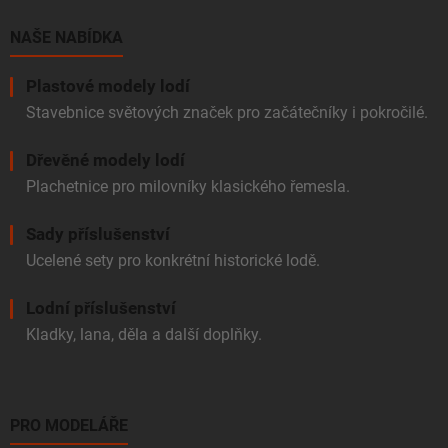
t
í
NAŠE NABÍDKA
Plastové modely lodí
Stavebnice světových značek pro začátečníky i pokročilé.
Dřevěné modely lodí
Plachetnice pro milovníky klasického řemesla.
Sady příslušenství
Ucelené sety pro konkrétní historické lodě.
Lodní příslušenství
Kladky, lana, děla a další doplňky.
PRO MODELÁŘE