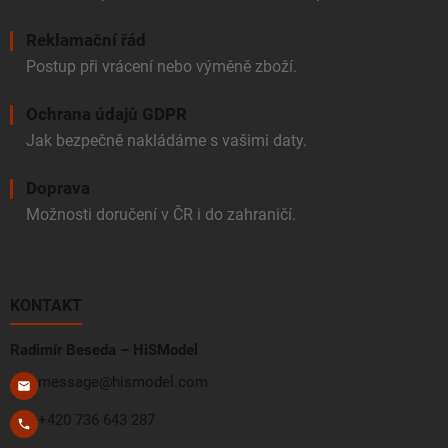
Reklamační řád
Postup při vrácení nebo výměně zboží.
Ochrana údajů GDPR
Jak bezpečně nakládáme s vašimi daty.
Doprava
Možnosti doručení v ČR i do zahraničí.
KONTAKT
Radimír Beseda – HiSModel
message@hismodel.com
+420 736 643 287