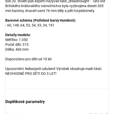
lodí 20. století pak experti nazývali také „dreadnought“. Tato loď
Britského královského námořnictva byla vyzbrojena deseti 305
mm kanóny, dvaceti osmi 76 mm děly a pěti torpédomety.
Barevné schéma (Potřebné barvy Humbrol):
- 60, 148, 64, 53, 54, 33, 34, 191
Detaily modelu:
Měřítko: 1:350
Počet dílů: 315
Délka: 460 mm
Doporučeno pro děti od 10 let.
Upozornění: Nebezpečí udušení! Výrobek obsahuje malé části.
NEVHODNÉ PRO DĚTI DO 3 LET!
Doplňkové parametry