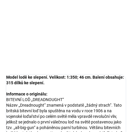
−
+
Přidat do košíku
Model lodě ke slepení. Velikost: 1:350; 46 cm. Balení obsahuje: 315
dílků ke slepení.
DETAILNÍ INFORMACE
ZEPTAT SE
HLÍDAT
Model lodě ke slepení. Velikost: 1:350; 46 cm. Balení obsahuje:
315 dílků ke slepení.
Informace o originálu:
BITEVNÍ LOĎ „DREADNOUGHT“
Název „Dreadnought“ znamená v podstatě „žádný strach“. Tato
britská bitevní loď byla spuštěna na vodu v roce 1906 a na
vojenské loďařství po celém světě měla vpravdě revoluční vliv,
jelikož se jednalo o první válečnou loď na světě postavenou jako
tzv. „all-big-gun“ a poháněnou parní turbínou. Většinu bitevních