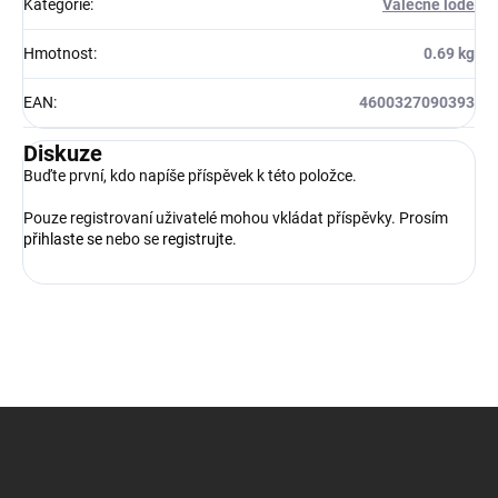
Kategorie
:
Válečné lodě
Hmotnost
:
0.69 kg
EAN
:
4600327090393
Diskuze
Buďte první, kdo napíše příspěvek k této položce.
Pouze registrovaní uživatelé mohou vkládat příspěvky. Prosím
přihlaste se
nebo se
registrujte
.
Z
á
p
a