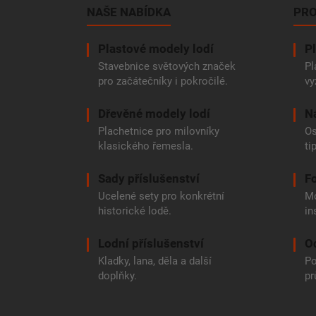
a
NAŠE NABÍDKA
PRO
t
í
Plastové modely lodí
Pl
Stavebnice světových značek
Pl
pro začátečníky i pokročilé.
vy
Dřevěné modely lodí
N
Plachetnice pro milovníky
Os
klasického řemesla.
ti
Sady příslušenství
Fo
Ucelené sety pro konkrétní
Mo
historické lodě.
in
Lodní příslušenství
O
Kladky, lana, děla a další
Po
doplňky.
pr