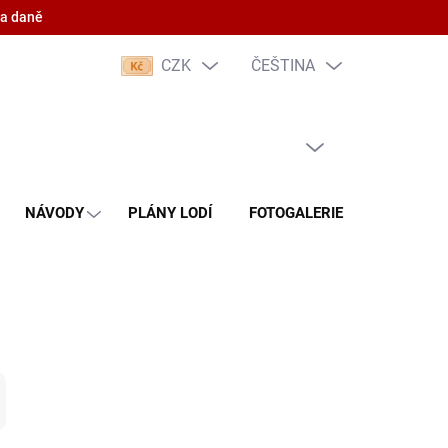
 a daně
CZK
ČEŠTINA
PRÁZDNÝ KOŠÍK
NÁKUPNÍ
KOŠÍK
NÁVODY
PLÁNY LODÍ
FOTOGALERIE
KONTAKT