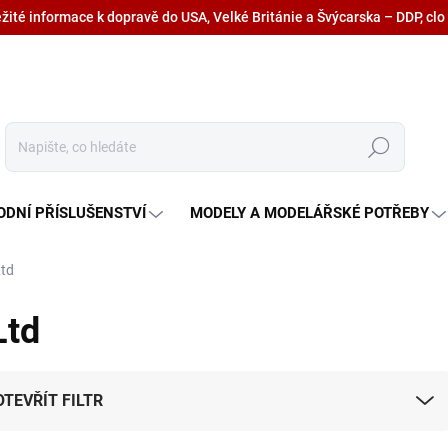
ežité informace k dopravě do USA, Velké Británie a Švýcarska – DDP, clo
Hledat
ODNÍ PŘÍSLUŠENSTVÍ
MODELY A MODELÁŘSKÉ POTŘEBY
Ltd
Ltd
OTEVŘÍT FILTR