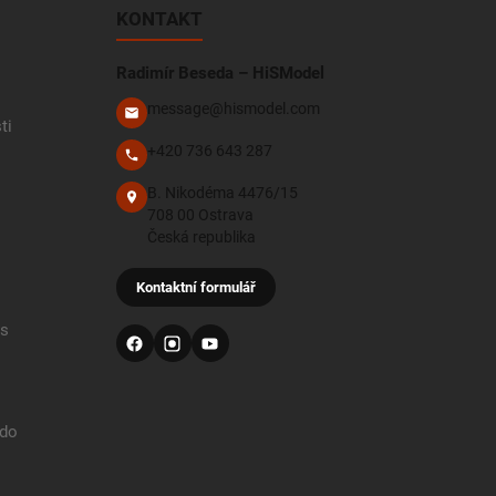
KONTAKT
Radimír Beseda – HiSModel
message@hismodel.com
ti
+420 736 643 287
B. Nikodéma 4476/15
708 00 Ostrava
Česká republika
Kontaktní formulář
 s
 do