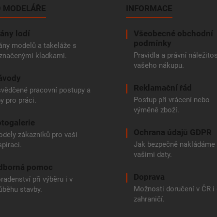
p
 MODELÁŘE
INFORMACE
i
s
u
ány lodí
Všeobecné obchodní
podmínky
ány modelů a takeláže s
Pravidla a právní náležitos
značenými kladkami.
vašeho nákupu.
ávody
Reklamační řád
vědčené pracovní postupy a
Postup při vrácení nebo
py pro práci.
výměně zboží.
togalerie
Ochrana údajů GDPR
dely zákazníků pro vaši
Jak bezpečně nakládáme
spiraci.
vašimi daty.
dborná pomoc
Doprava
radenství při výběru i v
Možnosti doručení v ČR i
ůběhu stavby.
zahraničí.