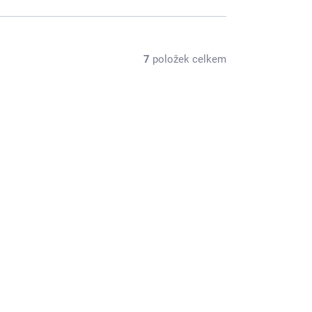
7
položek celkem
MA1982083
SKLADEM