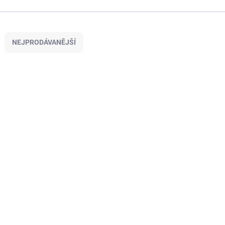
NEJPRODÁVANĚJŠÍ
MA1982082
SKLADEM