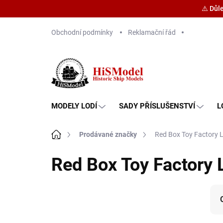
⚠️ Důl
Přejít
Obchodní podmínky
Reklamační řád
na
obsah
MODELY LODÍ
SADY PŘÍSLUŠENSTVÍ
L
Domů
Prodávané značky
Red Box Toy Factory 
Red Box Toy Factory 