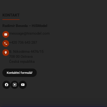
KONTAKT
Radimír Beseda – HiSModel
message@hismodel.com
+420 736 643 287
B. Nikodéma 4476/15
708 00 Ostrava
Česká republika
Kontaktní formulář