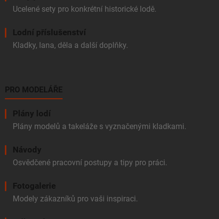
Ucelené sety pro konkrétní historické lodě.
Lodní příslušenství
Kladky, lana, děla a další doplňky.
PRO MODELÁŘE
Plány lodí
Plány modelů a takeláže s vyznačenými kladkami.
Návody
Osvědčené pracovní postupy a tipy pro práci.
Fotogalerie
Modely zákazníků pro vaši inspiraci.