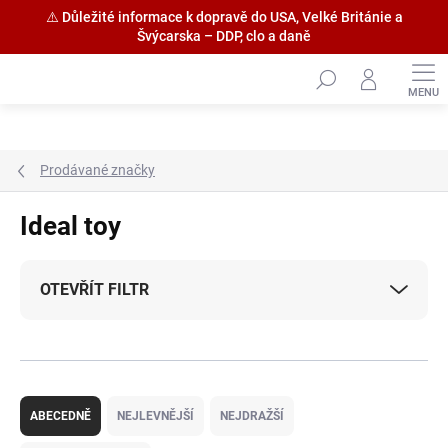
⚠️ Důležité informace k dopravě do USA, Velké Británie a
Švýcarska – DDP, clo a daně
Přejít
na
obsah
Prodávané značky
Ideal toy
OTEVŘÍT FILTR
Ř
a
ABECEDNĚ
NEJLEVNĚJŠÍ
NEJDRAŽŠÍ
z