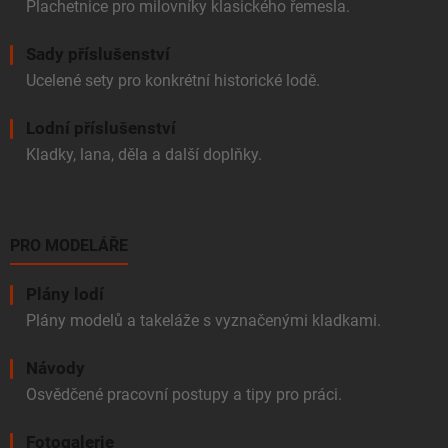
Plachetnice pro milovníky klasického řemesla.
Sady příslušenství
Ucelené sety pro konkrétní historické lodě.
Lodní příslušenství
Kladky, lana, děla a další doplňky.
PRO MODELÁŘE
Plány lodí
Plány modelů a takeláže s vyznačenými kladkami.
Návody
Osvědčené pracovní postupy a tipy pro práci.
Fotogalerie