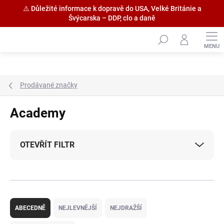
⚠️ Důležité informace k dopravě do USA, Velké Británie a
Švýcarska – DDP, clo a daně
Přejít
na
obsah
Prodávané značky
Academy
OTEVŘÍT FILTR
Ř
a
ABECEDNĚ
NEJLEVNĚJŠÍ
NEJDRAŽŠÍ
z