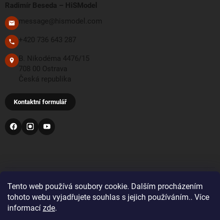
Radimír Beseda – HiSModel
message@hismodel.com
+420 736 643 287
B. Nikodéma 4476/15
708 00 Ostrava
Česká republika
Kontaktní formulář
PŘIJÍMÁME TYTO PLATEBNÍ METODY
Tento web používá soubory cookie. Dalším procházením
tohoto webu vyjadřujete souhlas s jejich používáním.. Více
informací
zde
.
Bankovní převod