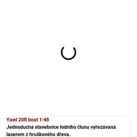
SKLADEM U DODAVATELE
Greek Bireme
1 800 Kč
1 487,60 Kč bez DPH
Do košíku
Yawl 20fl boat 1:48
Jednoduchá stavebnice lodního člunu vyřezávaná
laserem z hruškového dřeva.