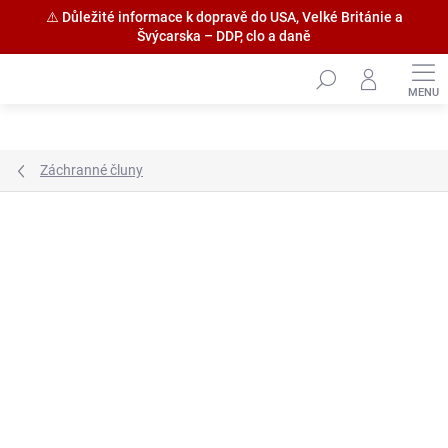
⚠️ Důležité informace k dopravě do USA, Velké Británie a
Švýcarska – DDP, clo a daně
Přejít
na
obsah
Záchranné čluny
Značka:
Jiří Válek - Fly