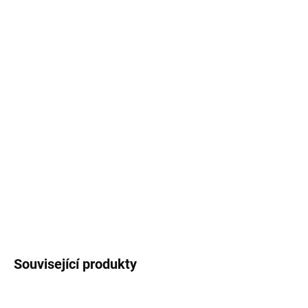
cena:
−
+
Přidat do košíku
Dřevěný model lodi ke slepení.
Výrobce:
Valek & CO. Dockyard
Měřítko:
1:48
Velikost:
13*16*5 cm (d-v-š)
Popis a plány modelu, historie lodi, nabídka příslušenství
a další informace v podrobném popisu.
DETAILNÍ INFORMACE
ZEPTAT SE
HLÍDAT
Související produkty