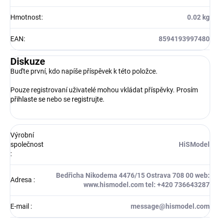
Hmotnost
:
0.02 kg
EAN
:
8594193997480
Diskuze
Buďte první, kdo napíše příspěvek k této položce.
Pouze registrovaní uživatelé mohou vkládat příspěvky. Prosím
přihlaste se
nebo se
registrujte
.
Výrobní
společnost
HiSModel
:
Bedřicha Nikodema 4476/15 Ostrava 708 00 web:
Adresa
:
www.hismodel.com tel: +420 736643287
E-mail
:
message@hismodel.com