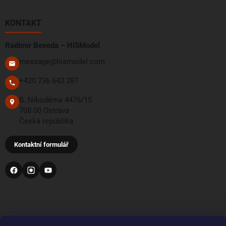
KONTAKT
Radimír Beseda – HiSModel
message@hismodel.com
+420 736 643 287
B. Nikodéma 4476/15
708 00 Ostrava
Česká republika
Kontaktní formulář