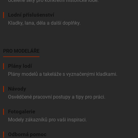
Ucelené sety pro konkrétní historické lodě.
Lodní příslušenství
Kladky, lana, děla a další doplňky.
PRO MODELÁŘE
Plány lodí
Plány modelů a takeláže s vyznačenými kladkami.
Návody
Osvědčené pracovní postupy a tipy pro práci.
Fotogalerie
Modely zákazníků pro vaši inspiraci.
Odborná pomoc