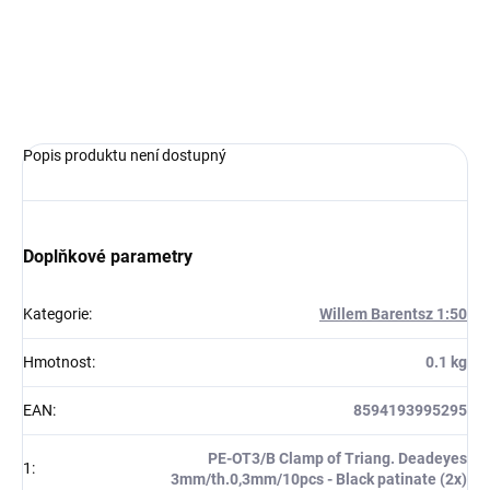
Do košíku
Popis produktu není dostupný
Doplňkové parametry
Kategorie
:
Willem Barentsz 1:50
Hmotnost
:
0.1 kg
EAN
:
8594193995295
PE-OT3/B Clamp of Triang. Deadeyes
1
:
3mm/th.0,3mm/10pcs - Black patinate (2x)