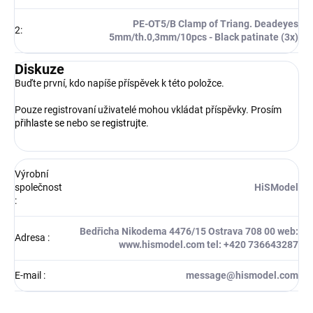
PE-OT5/B Clamp of Triang. Deadeyes
2
:
5mm/th.0,3mm/10pcs - Black patinate (3x)
Diskuze
Buďte první, kdo napíše příspěvek k této položce.
Pouze registrovaní uživatelé mohou vkládat příspěvky. Prosím
přihlaste se
nebo se
registrujte
.
Výrobní
společnost
HiSModel
:
Bedřicha Nikodema 4476/15 Ostrava 708 00 web:
Adresa
:
www.hismodel.com tel: +420 736643287
E-mail
:
message@hismodel.com