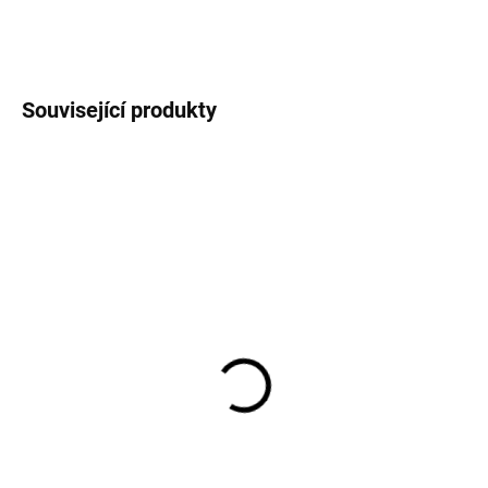
ZEPTAT SE
HLÍDAT
Související produkty
SKLADEM
(3 KS)
William Barentsz - sada
kladek pevného lanoví
473,60 Kč
391,40 Kč bez DPH