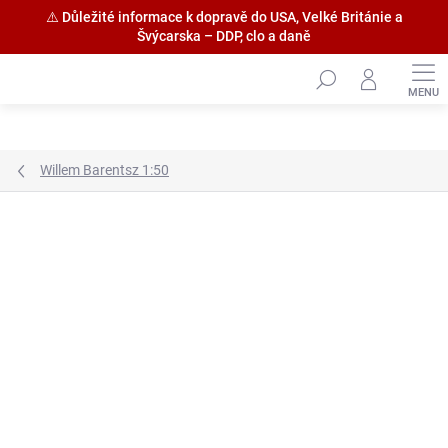
⚠️ Důležité informace k dopravě do USA, Velké Británie a
Švýcarska – DDP, clo a daně
Přejít
na
obsah
Willem Barentsz 1:50
Značka:
HiSModel