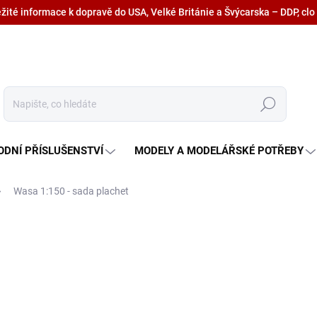
ežité informace k dopravě do USA, Velké Británie a Švýcarska – DDP, clo
Hledat
ODNÍ PŘÍSLUŠENSTVÍ
MODELY A MODELÁŘSKÉ POTŘEBY
Wasa 1:150 - sada plachet
1 140 Kč
942,20 Kč bez DPH