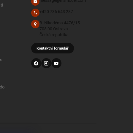
message@hismodel.com
ti
+420 736 643 287
B. Nikodéma 4476/15
708 00 Ostrava
Česká republika
Kontaktní formulář
 s
 do