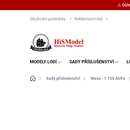
⚠️ Důl
Přejít
Obchodní podmínky
Reklamační řád
na
obsah
MODELY LODÍ
SADY PŘÍSLUŠENSTVÍ
L
Domů
Sady příslušenství
Wasa - 1:150 Airfix
Značka:
HiSModel