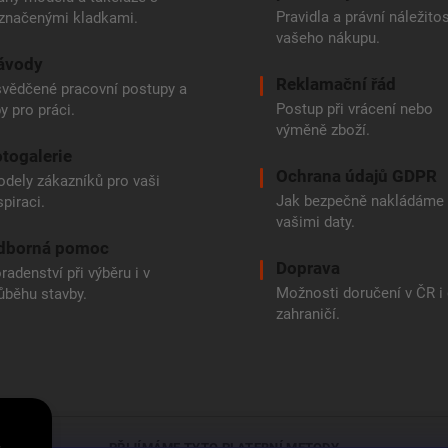
Pravidla a právní náležitos
značenými kladkami.
vašeho nákupu.
ávody
Reklamační řád
vědčené pracovní postupy a
Postup při vrácení nebo
py pro práci.
výměně zboží.
togalerie
Ochrana údajů GDPR
dely zákazníků pro vaši
Jak bezpečně nakládáme
spiraci.
vašimi daty.
dborná pomoc
Doprava
radenství při výběru i v
Možnosti doručení v ČR i
ůběhu stavby.
zahraničí.
e
PŘIJÍMÁME TYTO PLATEBNÍ METODY