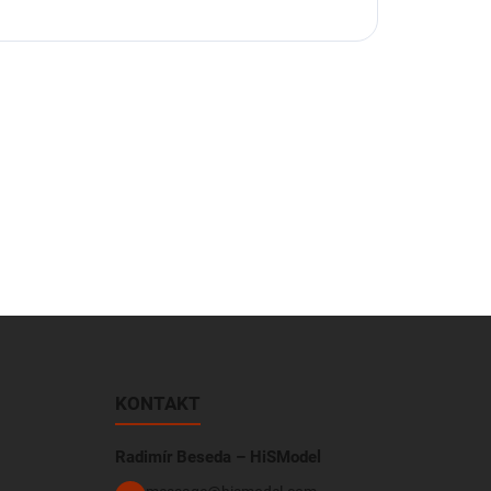
KONTAKT
Radimír Beseda – HiSModel