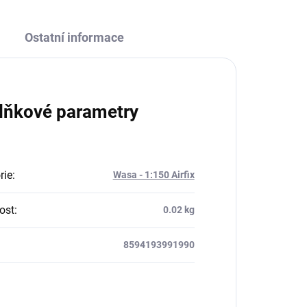
Ostatní informace
lňkové parametry
rie
:
Wasa - 1:150 Airfix
ost
:
0.02 kg
8594193991990