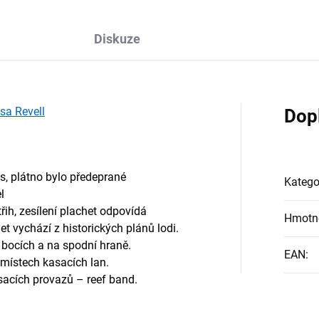
Diskuze
sa Revell
Dop
, plátno bylo předeprané
Katego
l
třih, zesílení plachet odpovídá
Hmotn
het vychází z historických plánů lodi.
po bocích a na spodní hraně.
EAN
:
 v místech kasacích lan.
sacích provazů – reef band.