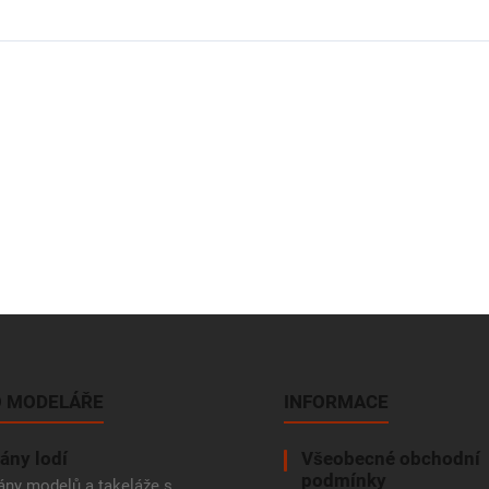
 MODELÁŘE
INFORMACE
ány lodí
Všeobecné obchodní
podmínky
ány modelů a takeláže s