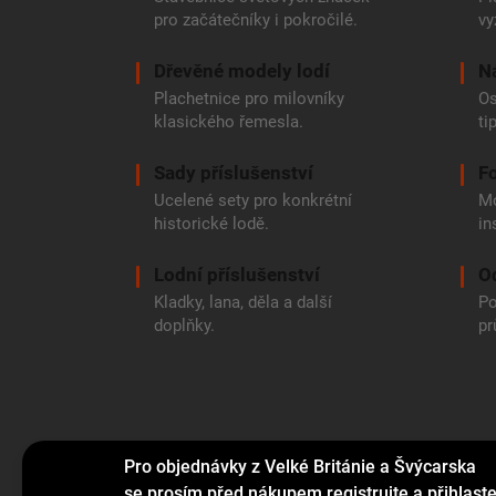
pro začátečníky i pokročilé.
vy
Dřevěné modely lodí
N
Plachetnice pro milovníky
Os
klasického řemesla.
ti
Sady příslušenství
Fo
Ucelené sety pro konkrétní
Mo
historické lodě.
in
Lodní příslušenství
O
Kladky, lana, děla a další
Po
doplňky.
pr
Pro objednávky z Velké Británie a Švýcarska
se prosím před nákupem registrujte a přihlast