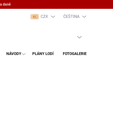
 a daně
CZK
ČEŠTINA
PRÁZDNÝ KOŠÍK
NÁKUPNÍ
KOŠÍK
NÁVODY
PLÁNY LODÍ
FOTOGALERIE
KONTAKT