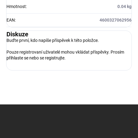
Hmotnost
:
0.04 kg
EAN
:
4600327062956
Diskuze
Buďte první, kdo napíše příspěvek k této položce.
Pouze registrovaní uživatelé mohou vkládat příspěvky. Prosím
přihlaste se
nebo se
registrujte
.
Z
á
p
a
t