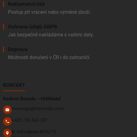
Reklamační řád
Postup při vrácení nebo výměně zboží.
Ochrana údajů GDPR
Jak bezpečně nakládáme s vašimi daty.
Doprava
Možnosti doručení v ČR i do zahraničí.
KONTAKT
Radimír Beseda – HiSModel
message@hismodel.com
+420 736 643 287
B. Nikodéma 4476/15