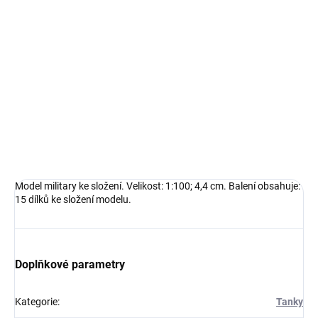
−
+
Přidat do košíku
Model military ke složení. Velikost: 1:100; 4,4 cm. Balení obsahuje:
15 dílků ke složení modelu.
DETAILNÍ INFORMACE
ZEPTAT SE
HLÍDAT
Model military ke složení. Velikost: 1:100; 4,4 cm. Balení obsahuje:
15 dílků ke složení modelu.
Doplňkové parametry
Kategorie
:
Tanky