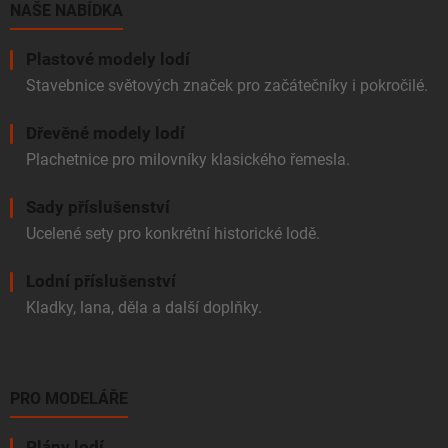
í
NAŠE NABÍDKA
Plastové modely lodí
Stavebnice světových značek pro začátečníky i pokročilé.
Dřevěné modely lodí
Plachetnice pro milovníky klasického řemesla.
Sady příslušenství
Ucelené sety pro konkrétní historické lodě.
Lodní příslušenství
Kladky, lana, děla a další doplňky.
PRO MODELÁŘE
Plány lodí