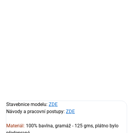
Sada plátěných plachet pro model plachetnice
Plachty pro model:
Gokstad
Výrobce modelu:
Dusek ship kits
Měřítko:
1:35
Počet plachet v sadě:
1
Výrobce příslušenství:
HiSModel
Kompletní popis plachet a další informace najdete v
podrobném popisu.
DETAILNÍ INFORMACE
ZEPTAT SE
HLÍDAT
Stavebnice modelu:
ZDE
Návody a pracovní postupy:
ZDE
Materiál:
100% bavlna, gramáž - 125 gms, plátno bylo
předeprané