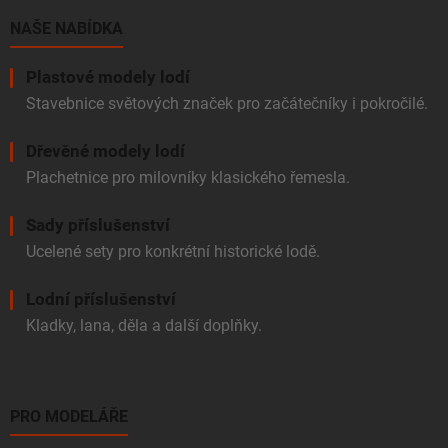
t
í
NAŠE NABÍDKA
Plastové modely lodí
Stavebnice světových značek pro začátečníky i pokročilé.
Dřevěné modely lodí
Plachetnice pro milovníky klasického řemesla.
Sady příslušenství
Ucelené sety pro konkrétní historické lodě.
Lodní příslušenství
Kladky, lana, děla a další doplňky.
PRO MODELÁŘE