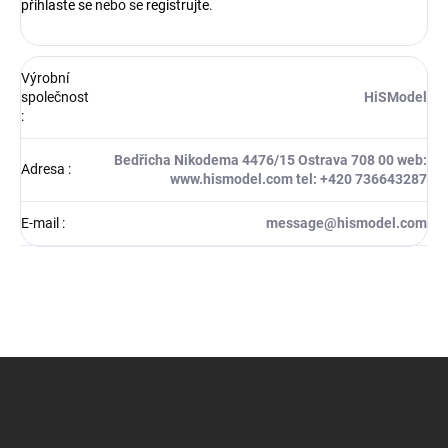
přihlaste se
nebo se
registrujte
.
Výrobní
společnost
HiSModel
:
Bedřicha Nikodema 4476/15 Ostrava 708 00 web:
Adresa
:
www.hismodel.com tel: +420 736643287
E-mail
:
message@hismodel.com
Z
á
p
a