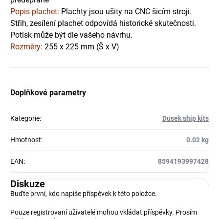
Popis plachet:
Plachty jsou ušity na CNC šicím stroji.
Střih, zesílení plachet odpovídá historické skutečnosti.
Potisk může být dle vašeho návrhu.
Rozměry:
255 x 225 mm (Š x V)
Doplňkové parametry
Kategorie
:
Dusek ship kits
Hmotnost
:
0.02 kg
EAN
:
8594193997428
Diskuze
Buďte první, kdo napíše příspěvek k této položce.
Pouze registrovaní uživatelé mohou vkládat příspěvky. Prosím