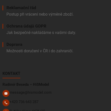
Reklamační řád
Postup při vrácení nebo výměně zboží.
Ochrana údajů GDPR
Jak bezpečně nakládáme s vašimi daty.
Doprava
Možnosti doručení v ČR i do zahraničí.
KONTAKT
Radimír Beseda – HiSModel
message@hismodel.com
+420 736 643 287