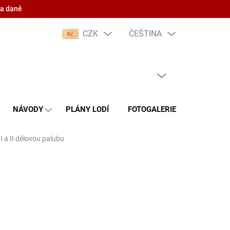
 a daně
CZK
ČEŠTINA
PRÁZDNÝ KOŠÍK
NÁKUPNÍ
KOŠÍK
NÁVODY
PLÁNY LODÍ
FOTOGALERIE
KONTAKT
I a II dělovou palubu