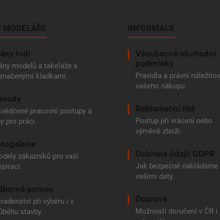
 MODELÁŘE
INFORMACE
ány lodí
Všeobecné obchodní
podmínky
ány modelů a takeláže s
Pravidla a právní náležitos
značenými kladkami.
vašeho nákupu.
ávody
Reklamační řád
vědčené pracovní postupy a
Postup při vrácení nebo
py pro práci.
výměně zboží.
togalerie
Ochrana údajů GDPR
dely zákazníků pro vaši
Jak bezpečně nakládáme
spiraci.
vašimi daty.
dborná pomoc
Doprava
radenství při výběru i v
Možnosti doručení v ČR i
ůběhu stavby.