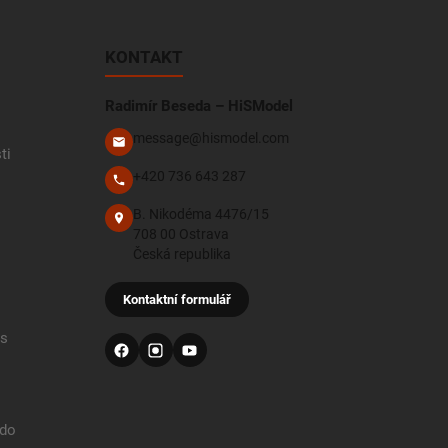
KONTAKT
Radimír Beseda – HiSModel
message@hismodel.com
ti
+420 736 643 287
B. Nikodéma 4476/15
708 00 Ostrava
Česká republika
Kontaktní formulář
 s
 do