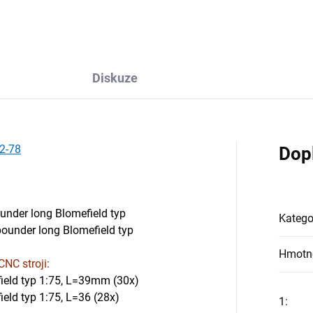
Diskuze
72-78
Dop
under long Blomefield typ
Katego
pounder long Blomefield typ
Hmotn
NC stroji:
ield typ 1:75, L=39mm (30x)
eld typ 1:75, L=36 (28x)
1
: