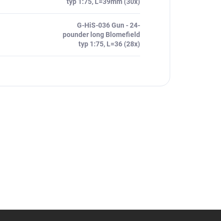
typ 1:75, L=39mm (30x)
G-HiS-036 Gun - 24-
pounder long Blomefield
typ 1:75, L=36 (28x)