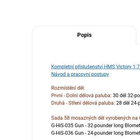
Popis
Kompletní příslušenství HMS Victory 1:
Návod a pracovní postupy
Rozmístění děl
:
První - Dolní dělová paluba:
30 děl 32-po
Druhá - Stření dělová paluba:
28 děl 24-
Sada 58 mosazných děl vyrobených na C
G-HiS-035 Gun - 32-pounder long Blomef
G-HiS-036 Gun - 24-pounder long Blomefi