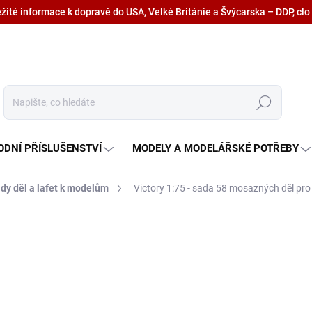
ežité informace k dopravě do USA, Velké Británie a Švýcarska – DDP, clo
Hledat
ODNÍ PŘÍSLUŠENSTVÍ
MODELY A MODELÁŘSKÉ POTŘEBY
dy děl a lafet k modelům
Victory 1:75 - sada 58 mosazných děl pro 
5 208,80 Kč
4 304,80 Kč bez DPH