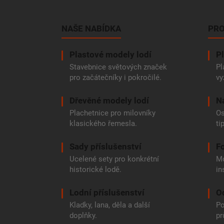
á
p
a
NAŠE NABÍDKA
PRO
t
í
Plastové modely lodí
Pl
Stavebnice světových značek
Pl
pro začátečníky i pokročilé.
vy
Dřevěné modely lodí
N
Plachetnice pro milovníky
Os
klasického řemesla.
ti
Sady příslušenství
Fo
Ucelené sety pro konkrétní
Mo
historické lodě.
in
Lodní příslušenství
O
Kladky, lana, děla a další
Po
doplňky.
pr