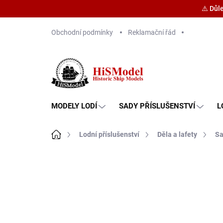
⚠️ Důl
Přejít
Obchodní podmínky
Reklamační řád
na
obsah
MODELY LODÍ
SADY PŘÍSLUŠENSTVÍ
L
Domů
Lodní příslušenství
Děla a lafety
Sa
Značka:
HiSModel