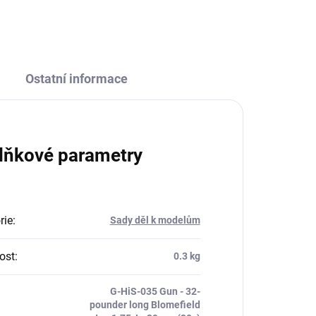
ZEPTAT SE
HLÍDAT
Ostatní informace
lňkové parametry
rie
:
Sady děl k modelům
ost
:
0.3 kg
G-HiS-035 Gun - 32-
pounder long Blomefield