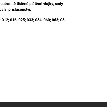
oustranně tištěné plátěné vlajky, sady
alší příslušenství.
 012; 016; 025; 033; 034; 060; 063; 08