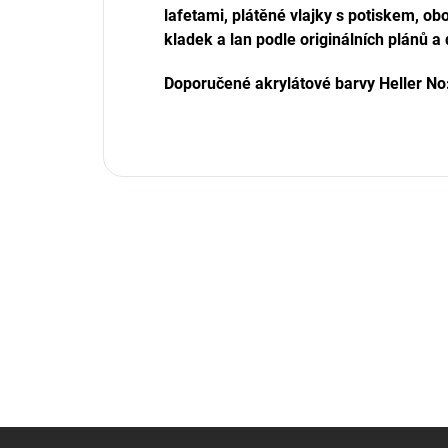
lafetami, plátěné vlajky s potiskem, ob
kladek a lan podle originálních plánů a d
Doporučené akrylátové barvy Heller No:
Z