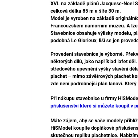
XVI. na základě plánů Jacquese-Noel S
celková délka 85 m a šíře 30 m.
Model je vyroben na základě originálníc
Francouzském námořním muzeu. A lze 
Stavebnice obsahuje výlisky modelu, pl
podobná Le Glorieux, liší se jen prove
Provedení stavebnice je výborné. Překv
některých dílů, jako například lafet děl
středového upevnění výšky stavění děla
plachet – mimo závětrových plachet ko
zde není podrobnější plán lanoví. Který 
Při nákupu stavebnice u firmy HiSMod
příslušenství které si můžete koupit v 
Máte zájem, aby se vaše modely přiblíži
HiSModel koupíte doplňkové příslušenst
skutečnou repliku plachetnice. Nabízí