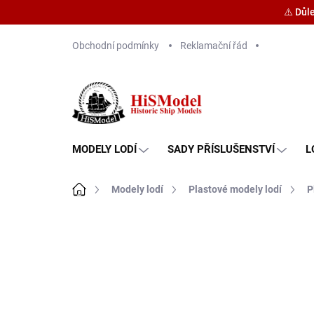
⚠️ Důl
Přejít
Obchodní podmínky
Reklamační řád
na
obsah
MODELY LODÍ
SADY PŘÍSLUŠENSTVÍ
L
Domů
Modely lodí
Plastové modely lodí
P
Značka:
Heller
PROMO KÓD K NÁKUPU