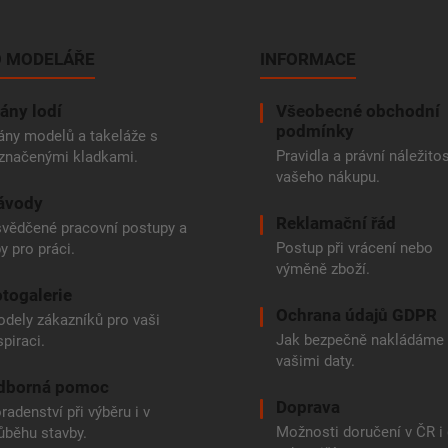
 MODELÁŘE
INFORMACE
ány lodí
Všeobecné obchodní
podmínky
ány modelů a takeláže s
Pravidla a právní náležitos
značenými kladkami.
vašeho nákupu.
ávody
Reklamační řád
vědčené pracovní postupy a
Postup při vrácení nebo
py pro práci.
výměně zboží.
togalerie
Ochrana údajů GDPR
dely zákazníků pro vaši
Jak bezpečně nakládáme
spiraci.
vašimi daty.
dborná pomoc
Doprava
radenství při výběru i v
Možnosti doručení v ČR i
ůběhu stavby.