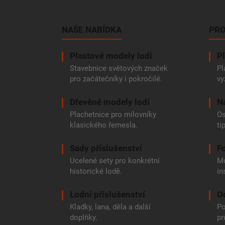
á
p
a
NAŠE NABÍDKA
PRO
t
í
Plastové modely lodí
Pl
Stavebnice světových značek
Pl
pro začátečníky i pokročilé.
vy
Dřevěné modely lodí
N
Plachetnice pro milovníky
Os
klasického řemesla.
ti
Sady příslušenství
Fo
Ucelené sety pro konkrétní
Mo
historické lodě.
in
Lodní příslušenství
O
Kladky, lana, děla a další
Po
doplňky.
pr