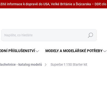
ežité informace k dopravě do USA, Velké Británie a Švýcarska – DDP, clo
Hledat
ODNÍ PŘÍSLUŠENSTVÍ
MODELY A MODELÁŘSKÉ POTŘEBY
lachetnice - katalog modelů
Superbe 1:150 Starter kit
2 299 Kč