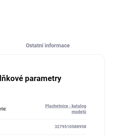
ZEPTAT SE
HLÍDAT
Ostatní informace
lňkové parametry
Plachetnice - katalog
rie
:
modelů
3279510588958