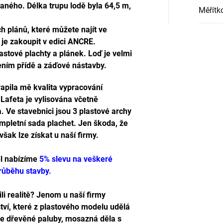
aného. Délka trupu lodě byla 64,5 m,
Měřítk
h plánů, které můžete najít ve
je zakoupit v edici ANCRE.
astové plachty a plánek. Loď je velmi
dením přídě a záďové nástavby.
apila mě kvalita vypracování
. Lafeta je vylisována včetně
. Ve stavebnici jsou 3 plastové archy
mpletní sada plachet. Jen škoda, že
však lze získat u naší firmy.
el nabízíme
5% slevu na veškeré
průběhu stavby.
li realitě? Jenom u naší firmy
ví, které z plastového modelu udělá
me dřevěné paluby, mosazná děla s