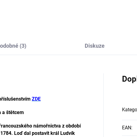
odobné (3)
Diskuze
Dop
příslušenstvím
ZDE
Katego
m a štětcem
 Francouzského námořnictva z období
EAN
:
784. Loď dal postavit král Ludvík