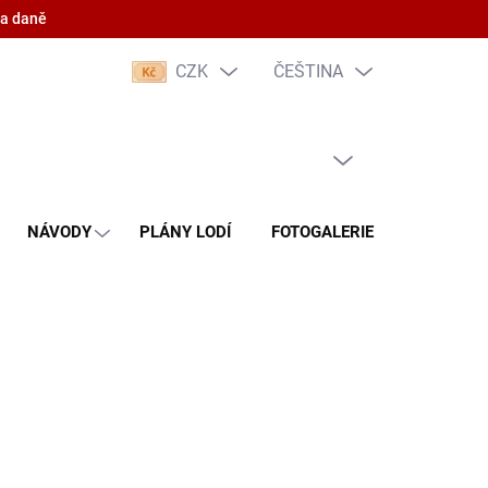
 a daně
CZK
ČEŠTINA
PRÁZDNÝ KOŠÍK
NÁKUPNÍ
KOŠÍK
NÁVODY
PLÁNY LODÍ
FOTOGALERIE
KONTAKT