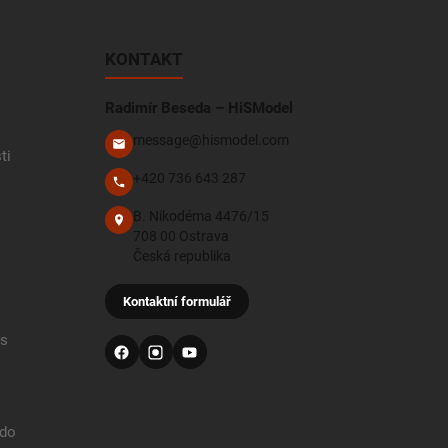
KONTAKT
Radimír Beseda – HiSModel
message@hismodel.com
ti
+420 736 643 287
B. Nikodéma 4476/15
708 00 Ostrava
Česká republika
Kontaktní formulář
 s
 do