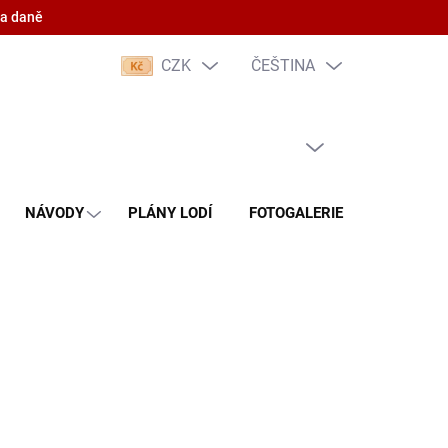
 a daně
CZK
ČEŠTINA
PRÁZDNÝ KOŠÍK
NÁKUPNÍ
KOŠÍK
NÁVODY
PLÁNY LODÍ
FOTOGALERIE
KONTAKT