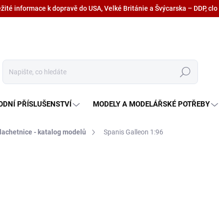
ežité informace k dopravě do USA, Velké Británie a Švýcarska – DDP, clo
Hledat
ODNÍ PŘÍSLUŠENSTVÍ
MODELY A MODELÁŘSKÉ POTŘEBY
lachetnice - katalog modelů
Spanis Galleon 1:96
2 225 Kč