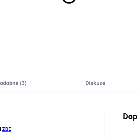
odobné (3)
Diskuze
Dop
i
ZDE