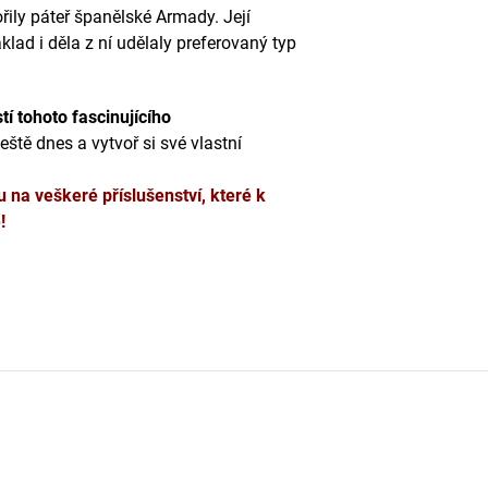
ořily páteř španělské Armady. Její
lad i děla z ní udělaly preferovaný typ
tí tohoto fascinujícího
ště dnes a vytvoř si své vlastní
u na veškeré příslušenství, které k
!