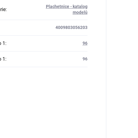
Plachetnice - katalog
rie
:
modelů
4009803056203
o 1
:
96
o 1
:
96