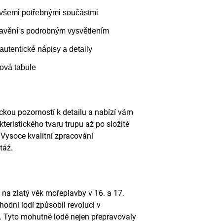
 všemi potřebnými součástmi
avění s podrobným vysvětlením
 autentické nápisy a detaily
ková tabule
kou pozorností k detailu a nabízí vám
teristického tvaru trupu až po složité
. Vysoce kvalitní zpracování
táž.
 na zlatý věk mořeplavby v 16. a 17.
hodní lodí způsobil revoluci v
Tyto mohutné lodě nejen přepravovaly