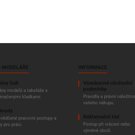
 MODELÁŘE
INFORMACE
ány lodí
Všeobecné obchodní
podmínky
ány modelů a takeláže s
Pravidla a právní náležitos
značenými kladkami.
vašeho nákupu.
ávody
Reklamační řád
vědčené pracovní postupy a
Postup při vrácení nebo
py pro práci.
výměně zboží.