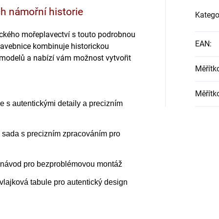
h námořní historie
Katego
rického mořeplavectví s touto podrobnou
EAN
:
avebnice kombinuje historickou
 modelů a nabízí vám možnost vytvořit
Měřítk
Měřítk
ce s autentickými detaily a precizním
á sada s precizním zpracováním pro
í návod pro bezproblémovou montáž
 vlajková tabule pro autentický design