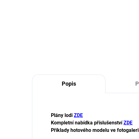
sada vlajek 1:96
210 Kč
173,60 Kč bez DPH
Do košíku
Popis
P
Plány lodi
ZDE
Kompletní nabídka příslušenství
ZDE
Příklady hotového modelu ve fotogaleri