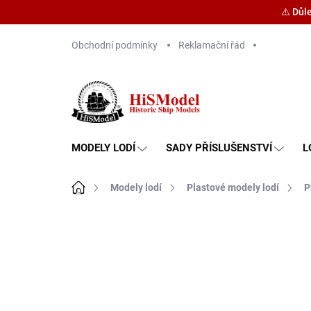
⚠️ Důl
Přejít
Obchodní podmínky
Reklamační řád
na
obsah
MODELY LODÍ
SADY PŘÍSLUŠENSTVÍ
L
Domů
Modely lodí
Plastové modely lodí
P
Značka:
Revell
PROMO KÓD K NÁKUPU