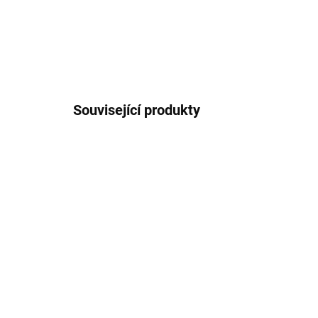
Související produkty
F082
SKLADEM
(14 KS)
Spanish galleon - 1588,