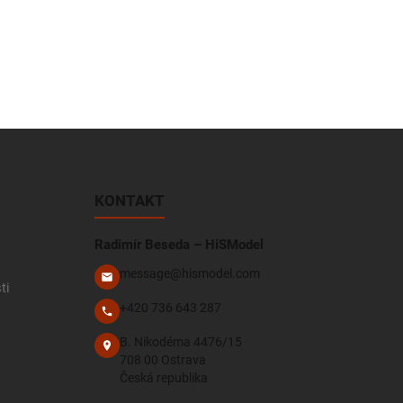
KONTAKT
Radimír Beseda – HiSModel
message@hismodel.com
ti
+420 736 643 287
B. Nikodéma 4476/15
708 00 Ostrava
Česká republika