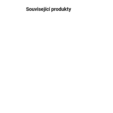
Související produkty
PROMO KÓD K NÁKUPU
082M/1
SKLADEM U DODAVATELE
Spanis Galleon 1:96
Spa
2 225 Kč
sa
4 p
1 838,80 Kč bez DPH
2 
Detail
1 6