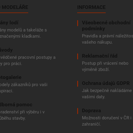
 MODELÁŘE
INFORMACE
ány lodí
Všeobecné obchodní
podmínky
ány modelů a takeláže s
Pravidla a právní náležitos
značenými kladkami.
vašeho nákupu.
ávody
Reklamační řád
vědčené pracovní postupy a
Postup při vrácení nebo
py pro práci.
výměně zboží.
togalerie
Ochrana údajů GDPR
dely zákazníků pro vaši
Jak bezpečně nakládáme
spiraci.
vašimi daty.
dborná pomoc
Doprava
radenství při výběru i v
Možnosti doručení v ČR i
ůběhu stavby.
zahraničí.