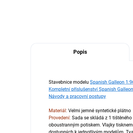
Popis
Stavebnice modelu
Spanish Galleon 1:96
Kompletní příslušenství Spanish Galleon 
Návody a pracovní postupy
Materiál: 
V
elmi jemné syntetické plátno
Provedení:
Sada se skládá z 1 tištěného 
oboustranným potiskem. Vlajky tiskneme
dostupných k jednotlivým modelům. Tvar 