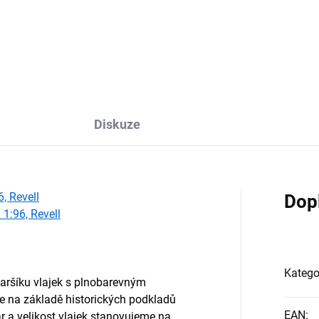
Do košíku
Diskuze
, Revell
Dop
1:96, Revell
Katego
aršíku vlajek s plnobarevným 
 na základě historických podkladů 
EAN
:
a velikost vlajek stanovujeme na 