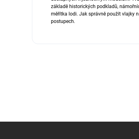
základě historických podkladů, námořníc
měřítka lodi.
 Jak správně použít vlajky 
postupech.
Z
á
p