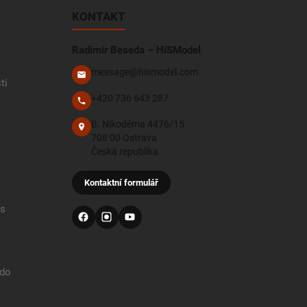
KONTAKT
Radimír Beseda – HiSModel
message@hismodel.com
ti
+420 736 643 287
B. Nikodéma 4476/15
708 00 Ostrava
Česká republika
Kontaktní formulář
 s
 do