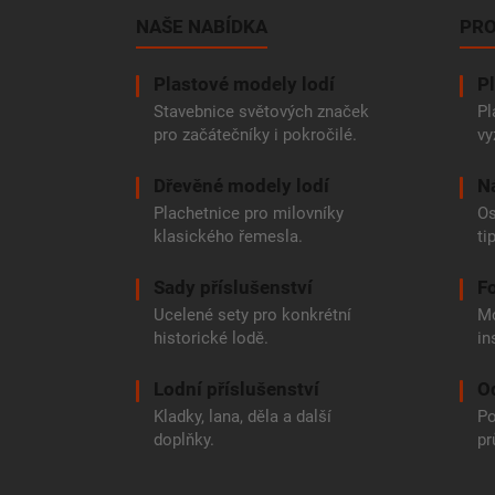
a
NAŠE NABÍDKA
PRO
t
í
Plastové modely lodí
Pl
Stavebnice světových značek
Pl
pro začátečníky i pokročilé.
vy
Dřevěné modely lodí
N
Plachetnice pro milovníky
Os
klasického řemesla.
ti
Sady příslušenství
Fo
Ucelené sety pro konkrétní
Mo
historické lodě.
in
Lodní příslušenství
O
Kladky, lana, děla a další
Po
doplňky.
pr