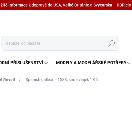
ežité informace k dopravě do USA, Velké Británie a Švýcarska – DDP, clo
Hledat
ODNÍ PŘÍSLUŠENSTVÍ
MODELY A MODELÁŘSKÉ POTŘEBY
6 Revell
Spanish galleon - 1588, sada vlajek 1:96
210 Kč
173,60 Kč bez DPH