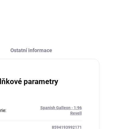
Ostatní informace
lňkové parametry
Spanish Galleon - 1:96
rie
:
Revell
8594193992171