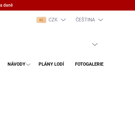
 a daně
CZK
ČEŠTINA
PRÁZDNÝ KOŠÍK
NÁKUPNÍ
KOŠÍK
NÁVODY
PLÁNY LODÍ
FOTOGALERIE
KONTAKT