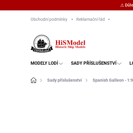
⚠️ Důl
Přejít
Obchodní podmínky
Reklamační řád
na
obsah
MODELY LODÍ
SADY PŘÍSLUŠENSTVÍ
L
Domů
Sady příslušenství
Spanish Galleon - 1:9
Značka:
HiSModel